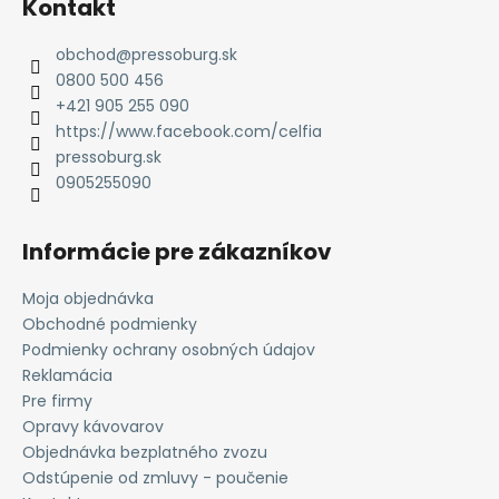
Kontakt
p
ä
obchod
@
pressoburg.sk
t
0800 500 456
i
+421 905 255 090
e
https://www.facebook.com/celfia
pressoburg.sk
0905255090
Informácie pre zákazníkov
Moja objednávka
Obchodné podmienky
Podmienky ochrany osobných údajov
Reklamácia
Pre firmy
Opravy kávovarov
Objednávka bezplatného zvozu
Odstúpenie od zmluvy - poučenie