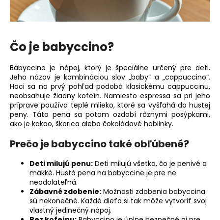
á
j
s
Čo je babyccino?
ť
?
Babyccino je nápoj, ktorý je špeciálne určený pre deti.
Jeho názov je kombináciou slov „baby“ a „cappuccino“.
Hoci sa na prvý pohľad podobá klasickému cappuccinu,
neobsahuje žiadny kofeín. Namiesto espressa sa pri jeho
príprave používa teplé mlieko, ktoré sa vyšľahá do hustej
HĽADAŤ
peny. Táto pena sa potom ozdobí rôznymi posýpkami,
ako je kakao, škorica alebo čokoládové hoblinky.
Prečo je babyccino také obľúbené?
O
Deti milujú penu:
Deti milujú všetko, čo je penivé a
d
mäkké. Hustá pena na babyccine je pre ne
p
neodolateľná.
o
Zábavné zdobenie:
Možnosti zdobenia babyccina
r
sú nekonečné. Každé dieťa si tak môže vytvoriť svoj
ú
vlastný jedinečný nápoj.
Bez kofeínu:
Babyccino je úplne bezpečné aj pre