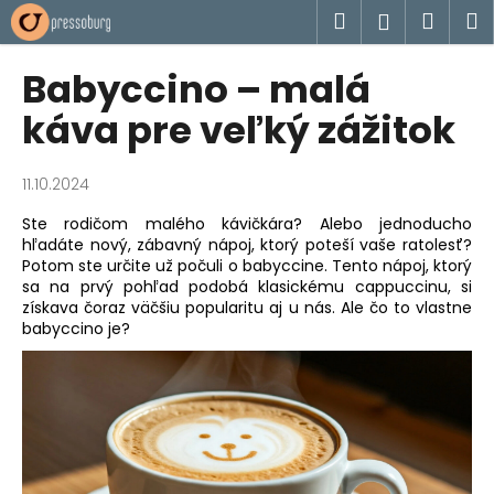
K
Prejsť
Hľadať
Náku
M
Prihlásen
na
o
obsah
Späť
Späť
košík
š
Babyccino – malá
í
Č
káva pre veľký zážitok
k
o
p
11.10.2024
o
Ste rodičom malého kávičkára? Alebo jednoducho
t
hľadáte nový, zábavný nápoj, ktorý poteší vaše ratolesť?
r
Potom ste určite už počuli o babyccine. Tento nápoj, ktorý
e
sa na prvý pohľad podobá klasickému cappuccinu, si
získava čoraz väčšiu popularitu aj u nás. Ale čo to vlastne
b
babyccino je?
u
j
e
t
e
n