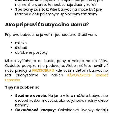
č
najmenších, pretože neobsahuje žiadny kofeín.
a
Spoločný zážitok:
Pitie babyccina môže byť pre
m
rodičov a deti príjemným spoločným zážitkom.
e
Ako pripraviť babyccino doma?
Príprava babyccina je veľmi jednoduchá. Stačí vám:
mlieko
šľahač
obľúbené posýpky
Mlieko vyšľahajte do hustej peny a nalejte ho do šálky.
Ozdobte posýpkami a podávajte. Alebo môžete navštíviť
našu predajňu
PRESSOBURG
kde vašim deťom babyccino
radi prichystáme na našich
KÁVOVAROCH Rocket
Espresso
.
Tipy na zdobenie:
Sezónne ovocie:
Na jar a v lete môžete babyccino
ozdobiť kúskami ovocia, ako sú jahody, maliny alebo
banány.
Čokoládové kvapky:
Čokoládové kvapky dodajú