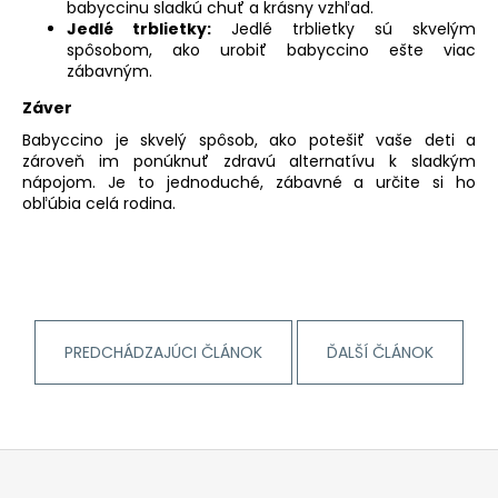
babyccinu sladkú chuť a krásny vzhľad.
Jedlé trblietky:
Jedlé trblietky sú skvelým
spôsobom, ako urobiť babyccino ešte viac
zábavným.
Záver
Babyccino je skvelý spôsob, ako potešiť vaše deti a
zároveň im ponúknuť zdravú alternatívu k sladkým
nápojom. Je to jednoduché, zábavné a určite si ho
obľúbia celá rodina.
PREDCHÁDZAJÚCI ČLÁNOK
ĎALŠÍ ČLÁNOK
Z
á