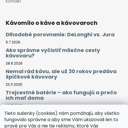
Kontakt
Kávomilo o káve a kávovaroch
Dlhodobé porovnanie: DeLonghi vs. Jura
5.7.2026
Ako správne vyčistiť mliečne cesty
kávovaru?
28.6.2026
Nemal rád kávu, ale už 30 rokov predáva
špičkové kávovary
23.11.2025
Trojcestné batérie – ako fungujú a prečo
ich mať doma
29.5.2025
Tieto sušenky (cookies) nám pomáhajú, aby všetko
fungovalo správne a aby sme Vám ukazovali len to
Prijímame online platby
pravé pre Vás a nie tie reklamy, ktoré Vás