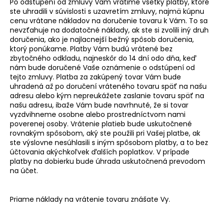
Po odstúpení od zmluvy Vám vrátime všetky platby, ktoré
ste uhradili v súvislosti s uzavretím zmluvy, najmä kúpnu
cenu vrátane nákladov na doručenie tovaru k Vám. To sa
nevzťahuje na dodatočné náklady, ak ste si zvolili iný druh
doručenia, ako je najlacnejší bežný spôsob doručenia,
ktorý ponúkame. Platby Vám budú vrátené bez
zbytočného odkladu, najneskôr do 14 dní odo dňa, keď
nám bude doručené Vaše oznámenie o odstúpení od
tejto zmluvy. Platba za zakúpený tovar Vám bude
uhradená až po doručení vráteného tovaru späť na našu
adresu alebo kým nepreukážete zaslanie tovaru späť na
našu adresu, ibaže Vám bude navrhnuté, že si tovar
vyzdvihneme osobne alebo prostredníctvom nami
poverenej osoby. Vrátenie platieb bude uskutočnené
rovnakým spôsobom, aký ste použili pri Vašej platbe, ak
ste výslovne nesúhlasili s iným spôsobom platby, a to bez
účtovania akýchkoľvek ďalších poplatkov. V prípade
platby na dobierku bude úhrada uskutočnená prevodom
na účet.
Priame náklady na vrátenie tovaru znášate Vy.