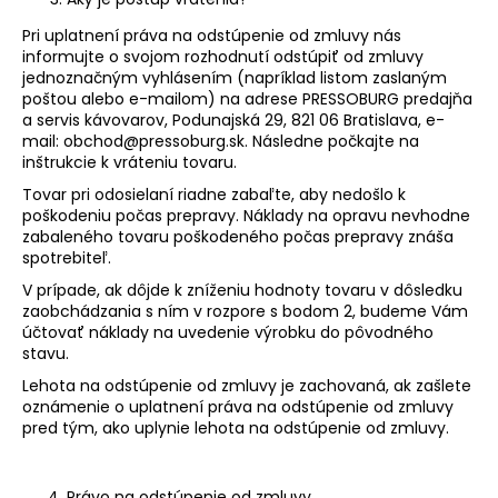
Pri uplatnení práva na odstúpenie od zmluvy nás
informujte o svojom rozhodnutí odstúpiť od zmluvy
jednoznačným vyhlásením (napríklad listom zaslaným
poštou alebo e-mailom) na adrese PRESSOBURG predajňa
a servis kávovarov, Podunajská 29, 821 06 Bratislava, e-
mail: obchod@pressoburg.sk. Následne počkajte na
inštrukcie k vráteniu tovaru.
Tovar pri odosielaní riadne zabaľte, aby nedošlo k
poškodeniu počas prepravy. Náklady na opravu nevhodne
zabaleného tovaru poškodeného počas prepravy znáša
spotrebiteľ.
V prípade, ak dôjde k zníženiu hodnoty tovaru v dôsledku
zaobchádzania s ním v rozpore s bodom 2, budeme Vám
účtovať náklady na uvedenie výrobku do pôvodného
stavu.
Lehota na odstúpenie od zmluvy je zachovaná, ak zašlete
oznámenie o uplatnení práva na odstúpenie od zmluvy
pred tým, ako uplynie lehota na odstúpenie od zmluvy.
Právo na odstúpenie od zmluvy