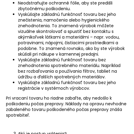
č
Neodstraňujte ochranné fólie, aby ste predišli
a
zbytočnému poškodeniu.
m
Vyskúšajte základnú funkčnosť tovaru bez jeho
e
znečistenia, namočenia alebo hygienického
znehodnotenia. To znamená výrobok môžete
vizuálne skontrolovať a spustiť bez kontaktu s
akýmikoľvek látkami a materiálmi – napr. vodou,
potravinami, nápojmi, čistiacimi prostriedkami a
podobne. To znamená rovnako, ako by ste výrobok
skúšali pri nákupe v kamennej predajni.
Vyskúšajte základnú funkčnosť tovaru bez
znehodnotenia spotrebného materiálu. Napríklad
bez rozbaľovania a používania filtrov, tabliet na
údržbu a ďalších spotrebných materiálov.
Vyskúšajte základnú funkčnosť tovaru bez jeho
registrácie v systémoch výrobcov.
Pri vracaní tovaru ho riadne zabaľte, aby nedošlo k
poškodeniu počas prepravy. Náklady na opravu nevhodne
zabaleného tovaru poškodeného počas prepravy znáša
spotrebiteľ.
Aký je postup vrátenia?