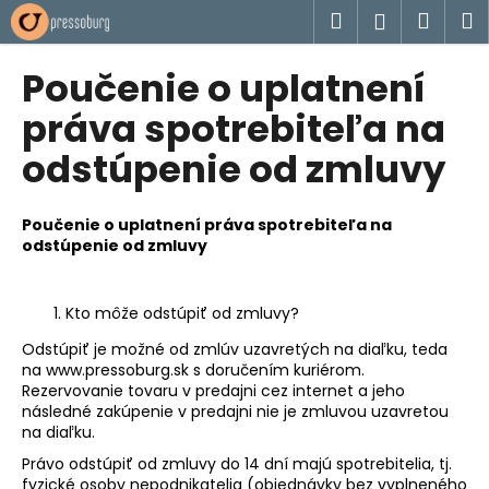
K
Prejsť
Hľadať
Náku
M
Prihlásen
na
o
obsah
Späť
Späť
košík
š
Poučenie o uplatnení
í
Č
práva spotrebiteľa na
k
o
odstúpenie od zmluvy
p
o
Poučenie o uplatnení práva spotrebiteľa na
t
odstúpenie od zmluvy
r
e
b
Kto môže odstúpiť od zmluvy?
u
Odstúpiť je možné od zmlúv uzavretých na diaľku, teda
j
na www.pressoburg.sk s doručením kuriérom.
Rezervovanie tovaru v predajni cez internet a jeho
e
následné zakúpenie v predajni nie je zmluvou uzavretou
t
na diaľku.
e
Právo odstúpiť od zmluvy do 14 dní majú spotrebitelia, tj.
n
fyzické osoby nepodnikatelia (objednávky bez vyplneného