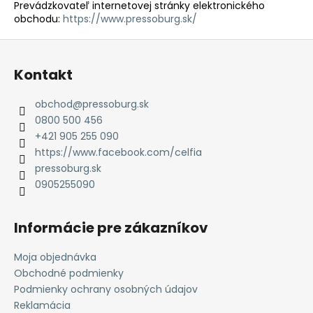
Prevádzkovateľ internetovej stránky elektronického
obchodu:
https://www.pressoburg.sk/
Z
á
Kontakt
p
ä
obchod
@
pressoburg.sk
t
0800 500 456
i
+421 905 255 090
e
https://www.facebook.com/celfia
pressoburg.sk
0905255090
Informácie pre zákazníkov
Moja objednávka
Obchodné podmienky
Podmienky ochrany osobných údajov
Reklamácia