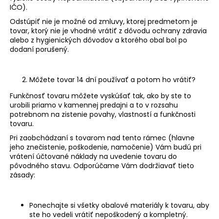
IČO).
á
Odstúpiť nie je možné od zmluvy, ktorej predmetom je
j
tovar, ktorý nie je vhodné vrátiť z dôvodu ochrany zdravia
s
alebo z hygienických dôvodov a ktorého obal bol po
ť
dodaní porušený.
?
Môžete tovar 14 dní používať a potom ho vrátiť?
Funkčnosť tovaru môžete vyskúšať tak, ako by ste to
urobili priamo v kamennej predajni a to v rozsahu
HĽADAŤ
potrebnom na zistenie povahy, vlastností a funkčnosti
tovaru.
Pri zaobchádzaní s tovarom nad tento rámec (hlavne
jeho znečistenie, poškodenie, namočenie) Vám budú pri
O
vrátení účtované náklady na uvedenie tovaru do
d
pôvodného stavu. Odporúčame Vám dodržiavať tieto
zásady:
p
o
r
Ponechajte si všetky obalové materiály k tovaru, aby
ú
ste ho vedeli vrátiť nepoškodený a kompletný.