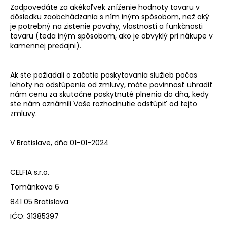
Zodpovedáte za akékoľvek zníženie hodnoty tovaru v
dôsledku zaobchádzania s ním iným spôsobom, než aký
je potrebný na zistenie povahy, vlastností a funkčnosti
tovaru (teda iným spôsobom, ako je obvyklý pri nákupe v
kamennej predajni).
Ak ste požiadali o začatie poskytovania služieb počas
lehoty na odstúpenie od zmluvy, máte povinnosť uhradiť
nám cenu za skutočne poskytnuté plnenia do dňa, kedy
ste nám oznámili Vaše rozhodnutie odstúpiť od tejto
zmluvy.
V Bratislave, dňa 01-01-2024
CELFIA s.r.o.
Tománkova 6
841 05 Bratislava
IČO: 31385397