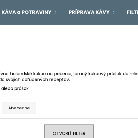
KÁVA a POTRAVINY
PRÍPRAVA KÁVY
FIL
Čo potrebujete nájsť?
HĽADAŤ
zívne holandské kakao na pečenie, jemný kakaový prášok do mliek
e do svojich obľúbených receptov.
Odporúčame
alebo prášok.
Abecedne
OTVORIŤ FILTER