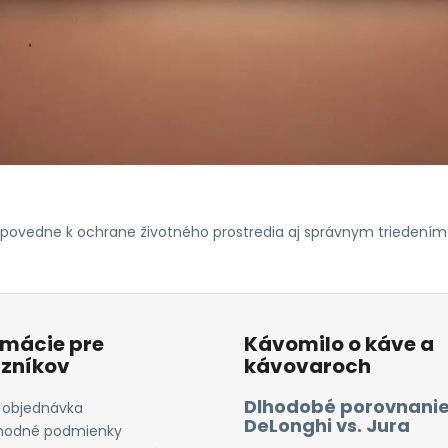
odpovedne k ochrane životného prostredia aj správnym triedení
rmácie pre
Kávomilo o káve a
zníkov
kávovaroch
Dlhodobé porovnanie
 objednávka
DeLonghi vs. Jura
odné podmienky