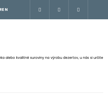
Hľadať
Prihlásenie
Nákupný
TRE NA VODU
ÚDRŽBA KÁVOVARU
KÁVOVAR
košík
a alebo kvalitné suroviny na výrobu dezertov, u nás si určite