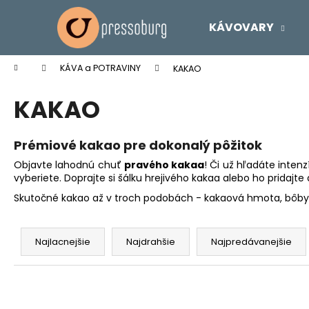
K
Prejsť
na
o
KÁVOVARY
obsah
Späť
Späť
š
do
do
í
Domov
KÁVA a POTRAVINY
KAKAO
k
obchodu
obchodu
KAKAO
Prémiové kakao pre dokonalý pôžitok
Objavte lahodnú chuť
pravého kakaa
! Či už hľadáte inten
vyberiete. Doprajte si šálku hrejivého kakaa alebo ho pridajt
Skutočné kakao až v troch podobách - kakaová hmota, bôby 
R
a
Najlacnejšie
Najdrahšie
Najpredávanejšie
d
e
n