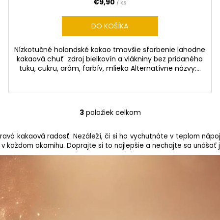
€9,90
/ ks
DO KOŠÍKA
Nízkotučné holandské kakao tmavšie sfarbenie lahodne
kakaová chuť zdroj bielkovín a vlákniny bez pridaného
tuku, cukru, aróm, farbív, mlieka Alternatívne názvy:...
3
položiek celkom
O
v
ravá kakaová radosť. Nezáleží, či si ho vychutnáte v teplom nápoj
l
 v každom okamihu. Doprajte si to najlepšie a nechajte sa unášať 
á
d
a
c
i
e
p