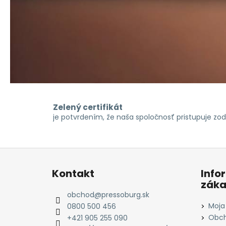
Zelený certifikát
je potvrdením, že naša spoločnosť pristupuje z
Z
á
Kontakt
Info
p
záka
ä
obchod
@
pressoburg.sk
t
Moja
0800 500 456
i
Obch
+421 905 255 090