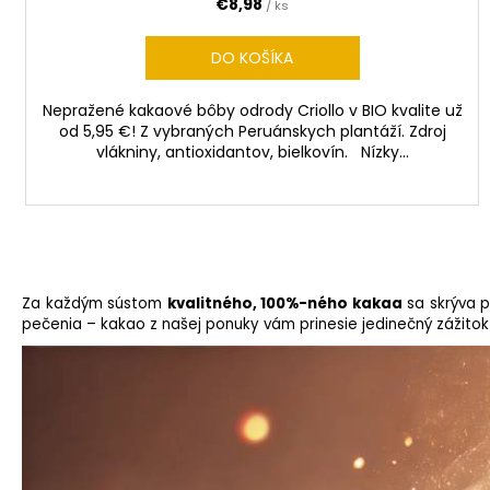
€8,98
/ ks
DO KOŠÍKA
Nepražené kakaové bôby odrody Criollo v BIO kvalite už
od 5,95 €! Z vybraných Peruánskych plantáží. Zdroj
vlákniny, antioxidantov, bielkovín. Nízky...
Za každým sústom
kvalitného, 100%-ného kakaa
sa skrýva p
pečenia – kakao z našej ponuky vám prinesie jedinečný zážitok