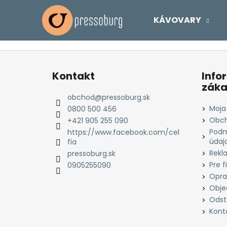
K
Prejsť
na
o
KÁVOVARY
obsah
Späť
Späť
š
do
do
í
Z
k
obchodu
obchodu
á
Kontakt
Info
p
záka
ä
obchod
@
pressoburg.sk
t
Moja
0800 500 456
i
Obch
+421 905 255 090
Podm
e
https://www.facebook.com/cel
údaj
fia
Rekl
pressoburg.sk
Pre f
0905255090
Opra
Obje
Odst
Kont