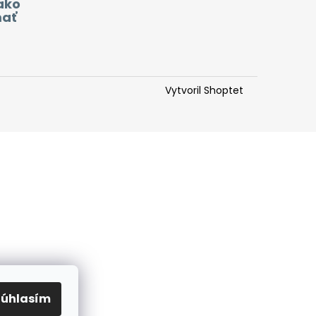
ako
mať
Vytvoril Shoptet
Súhlasím