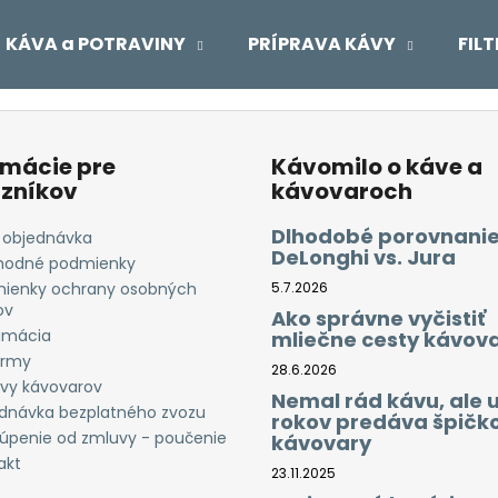
KÁVA a POTRAVINY
PRÍPRAVA KÁVY
FIL
Čo potrebujete nájsť?
rmácie pre
Kávomilo o káve a
zníkov
kávovaroch
HĽADAŤ
Dlhodobé porovnanie
 objednávka
DeLonghi vs. Jura
odné podmienky
ienky ochrany osobných
5.7.2026
Odporúčame
ov
Ako správne vyčistiť
amácia
mliečne cesty kávov
irmy
28.6.2026
vy kávovarov
Nemal rád kávu, ale 
dnávka bezplatného zvozu
rokov predáva špičk
úpenie od zmluvy - poučenie
kávovary
akt
23.11.2025