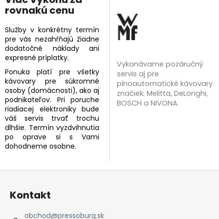
rovnakú cenu
Služby v konkrétny termín
pre vás nezahŕňajú žiadne
dodatočné náklady ani
expresné príplatky.
Vykonávame pozáručný
Ponuka platí pre všetky
servis aj pre
kávovary pre súkromné
plnoautomatické kávovary
osoby (domácnosti), ako aj
značiek:
Melitta, DeLonghi,
podnikateľov. Pri poruche
BOSCH a NIVONA.
riadiacej elektroniky bude
váš servis trvať trochu
dlhšie. Termín vyzdvihnutia
po oprave si s Vami
dohodneme osobne.
Z
á
Kontakt
p
ä
obchod
@
pressoburg.sk