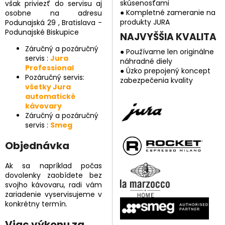
skúsenosťami
však priviezť do servisu aj
● Kompletné zameranie na
osobne na adresu
produkty JURA
Podunajská 29 , Bratislava -
Podunajské Biskupice
NAJVYŠŠIA KVALITA
Záručný a pozáručný
● Používame len originálne
servis :
Jura
náhradné diely
Professional
● Úzko prepojený koncept
Pozáručný servis:
zabezpečenia kvality
všetky Jura
automatické
kávovary
Záručný a pozáručný
servis :
Smeg
Objednávka
Ak sa napríklad počas
dovolenky zaobídete bez
svojho kávovaru, radi vám
zariadenie vyservisujeme v
konkrétny termín.
Viac výkonu za