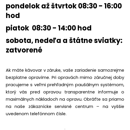
č
pondelok až štvrtok 08:30 - 16:00
a
m
hod
e
piatok 08:30 - 14:00 hod
sobota, nedeľa a štátne sviatky:
zatvorené
Ak máte kávovar v záruke, vaše zariadenie samozrejme
bezplatne opravíme. Pri opravách mimo záručnej doby
pracujeme s veľmi prehľadným paušálnym systémom,
ktorý vás pred opravou transparentne informuje o
maximálnych nákladoch na opravu. Obráťte sa priamo
na naše zákaznícke servisné centrum – na vyššie
uvedenom telefónnom čísle.