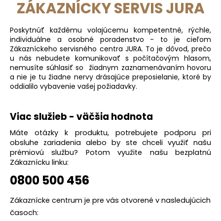
ZÁKAZNÍCKY SERVIS JURA
á
j
Poskytnúť každému volajúcemu kompetentné, rýchle,
s
individuálne a osobné poradenstvo - to je cieľom
ť
Zákazníckeho servisného centra JURA. To je dôvod, prečo
u nás nebudete komunikovať s počítačovým hlasom,
?
nemusíte súhlasiť so žiadnym zaznamenávaním hovoru
a nie je tu žiadne nervy drásajúce preposielanie, ktoré by
oddialilo vybavenie vašej požiadavky.
HĽADAŤ
Viac služieb - väčšia hodnota
Máte otázky k produktu, potrebujete podporu pri
obsluhe zariadenia alebo by ste chceli využiť našu
prémiovú službu? Potom využite našu bezplatnú
O
Zákaznícku linku:
d
p
0800 500 456
o
r
Zákaznícke centrum je pre vás otvorené v nasledujúcich
ú
časoch: