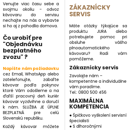
Venujte viac času sebe a
ZÁKAZNÍCKY
svojmu okoliu - odvoz
SERVIS
kávovaru do servisu
nechajte na nás a vybavte
si ho aj z pohodlia domova.
Máte otázky týkajúce sa
produktu JURA alebo
Čo urobiť pre
potrebujete pomoc pri
obsluhe vášho
"Objednávku
plnoautomatického
bezplatného
kávovaru? Radi vám
zvozu" ?
pomôžeme.
Zákaznícky servis
Napíšte nám požiadavku
cez Email, WhatsApp alebo
Zavolajte nám –
zatelefonujte, zabaľte
kompetentne a individuálne
kávovar podľa pokynov
vám poradíme.
ktoré Vám odošleme a na
Tel.: 0800 500 456
ďaľší pracovný deň kuriér
MAXIMÁLNA
kávovar vyzdvihne a doručí
KOMPETENCIA
k nám. SLUŽBA JE ÚPLNE
BEZPLATNÁ pre celú
● Špičkovo vyškolení servisní
Slovenskú republiku.
špecialisti
● S dlhoročnými
Každý kávovar môžete