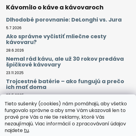
Kávomilo o káve a kávovaroch
Dlhodobé porovnanie: DeLonghi vs. Jura
5.7.2026
Ako správne vyčistiť mliečne cesty
kávovaru?
28.6.2026
Nemal rád kávu, ale už 30 rokov predáva
špičkové kávovary
23.11.2025
Trojcestné batérie – ako fungujú a prečo
ich mať doma
29.5.2025
Tieto sušenky (cookies) nám pomáhajú, aby všetko
fungovalo správne a aby sme Vám ukazovali len to
Prijímame online platby
pravé pre Vás a nie tie reklamy, ktoré Vás
nezaujímajú. Viac informácií o zpracovávaní údajov
najdete
tu
.