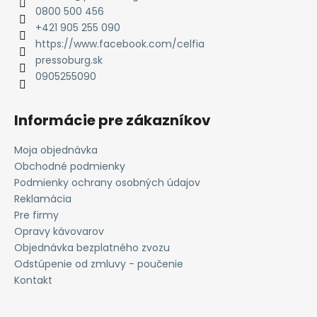
t
0800 500 456
i
+421 905 255 090
e
https://www.facebook.com/celfia
pressoburg.sk
0905255090
Informácie pre zákazníkov
Moja objednávka
Obchodné podmienky
Podmienky ochrany osobných údajov
Reklamácia
Pre firmy
Opravy kávovarov
Objednávka bezplatného zvozu
Odstúpenie od zmluvy - poučenie
Kontakt