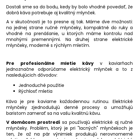
č
a
Dostali sme sa do bodu, kedy by bolo vhodné povedať, že
dobrá káva potrebuje aj kvalitný mlynček.
m
e
A v skutočnosti je to presne aj tak. Máme dve možnosti:
na jednej strane ručné mlynčeky, kompaktné do ruky a
vhodné na prenášanie, u ktorých máme kontrolu nad
mnohými premennými. Na druhej strane elektrické
mlynčeky, moderné s rýchlym mletím.
Pre profesionálne mletie kávy
v kaviarňach
jednoznačne odporúčame elektrický mlynček a to z
nasledujúcich dôvodov:
Jednoduché použitie
Rýchlosť mletia
Káva je pre kaviarne každodennou rutinou. Elektrické
mlynčeky zjednodušujú denné procesy a umožňujú
baristom zamerať sa na vašu kvalitnú kávu.
V domácom prostredí
sa používajú elektrické aj ručné
mlynčeky. Problém, ktorý je pri "lacných" mlynčekoch je
ten, že až na pár výnimiek produkujú nerovnomerné