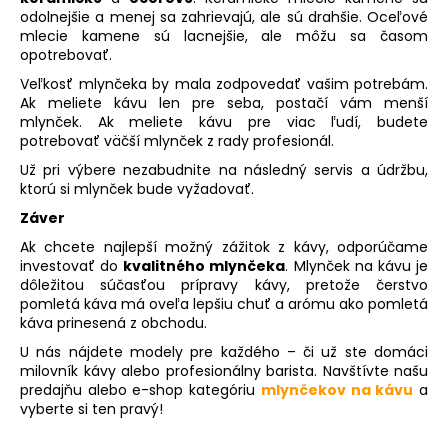
odolnejšie a menej sa zahrievajú, ale sú drahšie. Oceľové
mlecie kamene sú lacnejšie, ale môžu sa časom
opotrebovať.
Veľkosť mlynčeka by mala zodpovedať vašim potrebám.
Ak meliete kávu len pre seba, postačí vám menší
mlynček. Ak meliete kávu pre viac ľudí, budete
potrebovať väčší mlynček z rady profesionál.
Už pri výbere nezabudnite na následný servis a údržbu,
ktorú si mlynček bude vyžadovať.
Záver
Ak chcete najlepší možný zážitok z kávy, odporúčame
investovať do
kvalitného mlynčeka
. Mlynček na kávu je
dôležitou súčasťou prípravy kávy, pretože čerstvo
pomletá káva má oveľa lepšiu chuť a arómu ako pomletá
káva prinesená z obchodu.
U nás nájdete modely pre každého – či už ste domáci
milovník kávy alebo profesionálny barista. Navštívte našu
predajňu alebo e-shop kategóriu
mlynčekov na kávu
a
vyberte si ten pravý!