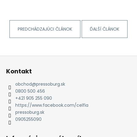
PREDCHÁDZAJÚCI ČLÁNOK
ĎALŠÍ ČLÁNOK
Z
á
Kontakt
p
ä
obchod
@
pressoburg.sk
t
0800 500 456
i
+421 905 255 090
e
https://www.facebook.com/celfia
pressoburg.sk
0905255090