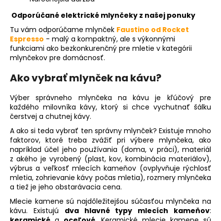
Odporúčané elektrické mlynčeky z našej ponuky
Tu vám odporúčame mlynček
Faustino od Rocket
Espresso
- malý a kompaktný, ale s výkonnými
funkciami ako bezkonkurenčný pre mletie v kategórii
mlynčekov pre domácnosť.
Ako vybrať mlynček na kávu?
Výber správneho mlynčeka na kávu je kľúčový pre
každého milovníka kávy, ktorý si chce vychutnať šálku
čerstvej a chutnej kávy.
A ako si teda vybrať ten správny mlynček? Existuje mnoho
faktorov, ktoré treba zvážiť pri výbere mlynčeka, ako
napríklad účel jeho používania (doma, v práci), materiál
z akého je vyrobený (plast, kov, kombinácia materiálov),
výbrus a veľkosť mlecích kameňov (ovplyvňuje rýchlosť
mletia, zohrievanie kávy počas mletia), rozmery mlynčeka
a tiež je jeho obstarávacia cena.
Mlecie kamene sú najdôležitejšou súčasťou mlynčeka na
kávu. Existujú
dva hlavné typy mlecích kameňov
:
keramické
a
oceľové
. Keramické mlecie kamene sú