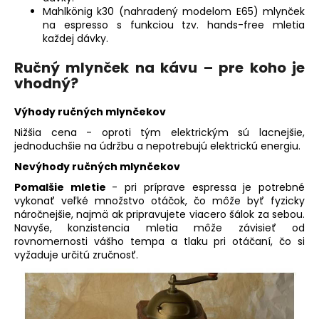
Mahlkönig k30 (nahradený modelom E65) mlynček
na espresso s funkciou tzv. hands-free mletia
každej dávky.
Ručný mlynček na kávu – pre koho je
vhodný?
Výhody ručných mlynčekov
Nižšia cena - oproti tým elektrickým sú lacnejšie,
jednoduchšie na údržbu a nepotrebujú elektrickú energiu.
Nevýhody ručných mlynčekov
Pomalšie mletie
- pri príprave espressa je potrebné
vykonať veľké množstvo otáčok, čo môže byť fyzicky
náročnejšie, najmä ak pripravujete viacero šálok za sebou.
Navyše, konzistencia mletia môže závisieť od
rovnomernosti vášho tempa a tlaku pri otáčaní, čo si
vyžaduje určitú zručnosť.