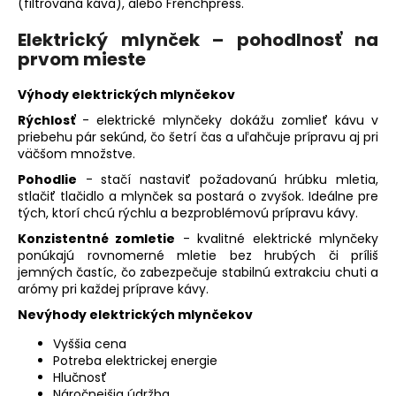
(filtrovaná káva), alebo Frenchpress.
Elektrický mlynček – pohodlnosť na
prvom mieste
Výhody elektrických mlynčekov
Rýchlosť
- elektrické mlynčeky dokážu zomlieť kávu v
priebehu pár sekúnd, čo šetrí čas a uľahčuje prípravu aj pri
väčšom množstve.
Pohodlie
- stačí nastaviť požadovanú hrúbku mletia,
stlačiť tlačidlo a mlynček sa postará o zvyšok. Ideálne pre
tých, ktorí chcú rýchlu a bezproblémovú prípravu kávy.
Konzistentné zomletie
- kvalitné elektrické mlynčeky
ponúkajú rovnomerné mletie bez hrubých či príliš
jemných častíc, čo zabezpečuje stabilnú extrakciu chuti a
arómy pri každej príprave kávy.
Nevýhody elektrických mlynčekov
Vyššia cena
Potreba elektrickej energie
Hlučnosť
Náročnejšia údržba