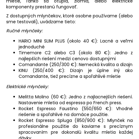
mletie, ľahko sa otupia, zlomia, alebo elektrické
komponenty prestanú fungovať.
Z dostupných mlynčekov, ktoré osobne používame (alebo
sme testovali), uvádzame tieto:
Ručné mlynčeky:
HARIO MINI SLIM PLUS (okolo 40 €): Lacné a veľmi
jednoduché
Timemore C2 alebo C3 (okolo 80 €): Jedno z
najlepších riešení medzi cenovo dostupnými
Comandante (250/300 €): Nemecká kvalita a dizajn
KINU (250/400 €): Dizajn je úplne iný ako
Comandante, tiež precízne a spoľahlivé mletie
Elektrické mlynčeky:
Melitta Molino (60 €): Jedno z najlacnejších riešení.
Nastavenie mletia od espressa po French press.
Rocket Espresso Faustino (550/650 €): Vhodné
riešenie a spoľahlivé na domáce použitie.
Rocket Espresso Spluga (850/900 €): Mlynček na
profesionálne použitie do kaviarne s precíznym
spracovaním pre dokonalú kvalitu mletia každej
dávky.