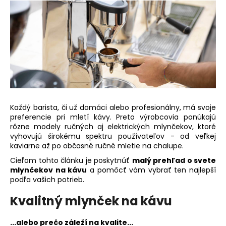
á
j
s
ť
?
Každý barista, či už domáci alebo profesionálny, má svoje
HĽADAŤ
preferencie pri mletí kávy. Preto výrobcovia ponúkajú
rôzne modely ručných aj elektrických mlynčekov, ktoré
vyhovujú širokému spektru používateľov - od veľkej
kaviarne až po občasné ručné mletie na chalupe.
O
Cieľom tohto článku je poskytnúť
malý prehľad o svete
d
mlynčekov na kávu
a pomôcť vám vybrať ten najlepší
podľa vašich potrieb.
p
o
Kvalitný mlynček na kávu
r
ú
...alebo prečo záleží na kvalite...