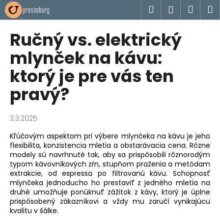
K
Prejsť
Hľadať
Náku
M
Prihlásen
na
o
obsah
Späť
Späť
košík
š
Ručný vs. elektrický
í
Č
mlynček na kávu:
k
o
ktorý je pre vás ten
p
pravý?
o
t
r
3.3.2025
e
Kľúčovým aspektom pri výbere mlynčeka na kávu je jeho
b
flexibilita, konzistencia mletia a obstarávacia cena. Rôzne
u
modely sú navrhnuté tak, aby sa prispôsobili rôznorodým
typom kávovníkových zŕn, stupňom praženia a metódam
j
extrakcie, od espressa po filtrovanú kávu. Schopnosť
e
mlynčeka jednoducho ho prestaviť z jedného mletia na
t
druhé umožňuje ponúknuť zážitok z kávy, ktorý je úplne
prispôsobený zákazníkovi a vždy mu zaručí vynikajúcu
e
kvalitu v šálke.
n