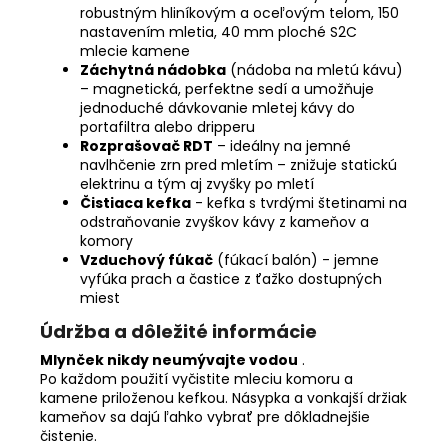
robustným hliníkovým a oceľovým telom, 150
nastavením mletia, 40 mm ploché S2C
mlecie kamene
Záchytná nádobka
(nádoba na mletú kávu)
– magnetická, perfektne sedí a umožňuje
jednoduché dávkovanie mletej kávy do
portafiltra alebo dripperu
Rozprašovač RDT
– ideálny na jemné
navlhčenie zrn pred mletím – znižuje statickú
elektrinu a tým aj zvyšky po mletí
Čistiaca kefka
- kefka s tvrdými štetinami na
odstraňovanie zvyškov kávy z kameňov a
komory
Vzduchový fúkač
(fúkací balón) - jemne
vyfúka prach a častice z ťažko dostupných
miest
Údržba a dôležité informácie
Mlynček nikdy neumývajte vodou
.
Po každom použití vyčistite mleciu komoru a
kamene priloženou kefkou. Násypka a vonkajší držiak
kameňov sa dajú ľahko vybrať pre dôkladnejšie
čistenie.