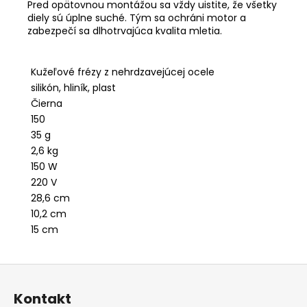
Pred opätovnou montážou sa vždy uistite, že všetky
diely sú úplne suché. Tým sa ochráni motor a
zabezpečí sa dlhotrvajúca kvalita mletia.
Kužeľové frézy z nehrdzavejúcej ocele
silikón, hliník, plast
Čierna
150
35 g
2,6 kg
150 W
220 V
28,6 cm
10,2 cm
15 cm
Z
á
Kontakt