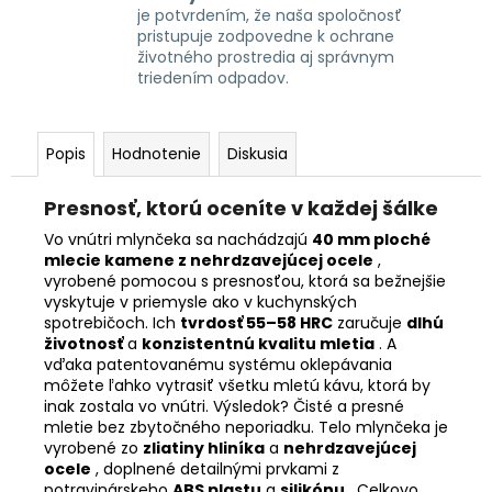
je potvrdením, že naša spoločnosť
pristupuje zodpovedne k ochrane
životného prostredia aj správnym
triedením odpadov.
Popis
Hodnotenie
Diskusia
Presnosť, ktorú oceníte v každej šálke
Vo vnútri mlynčeka sa nachádzajú
40 mm ploché
mlecie kamene z nehrdzavejúcej ocele
,
vyrobené pomocou
s presnosťou, ktorá sa bežnejšie
vyskytuje v priemysle ako v kuchynských
spotrebičoch. Ich
tvrdosť 55–58 HRC
zaručuje
dlhú
životnosť
a
konzistentnú kvalitu mletia
. A
vďaka patentovanému systému oklepávania
môžete ľahko vytrasiť všetku mletú kávu, ktorá by
inak zostala vo vnútri. Výsledok? Čisté a presné
mletie bez zbytočného neporiadku. Telo mlynčeka je
vyrobené zo
zliatiny hliníka
a
nehrdzavejúcej
ocele
, doplnené detailnými prvkami z
potravinárskeho
ABS plastu
a
silikónu
. Celkovo