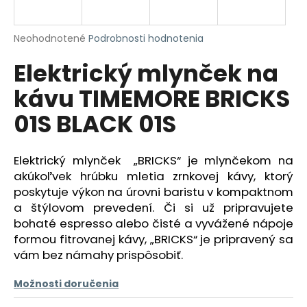
á
j
Priemerné
Neohodnotené
Podrobnosti hodnotenia
s
hodnotenie
Elektrický mlynček na
produktu
ť
je
?
kávu TIMEMORE BRICKS
0,0
z
01S BLACK 01S
5
hviezdičiek.
Elektrický mlynček „BRICKS“ je mlynčekom na
HĽADAŤ
akúkoľvek hrúbku mletia zrnkovej kávy, ktorý
poskytuje výkon na úrovni baristu v kompaktnom
a štýlovom prevedení. Či si už pripravujete
O
bohaté espresso alebo čisté a vyvážené nápoje
d
formou fitrovanej kávy, „BRICKS“ je pripravený sa
p
vám bez námahy prispôsobiť.
o
r
Možnosti doručenia
ú