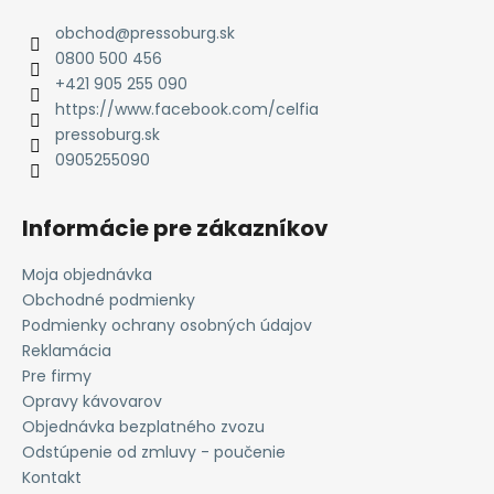
p
ä
obchod
@
pressoburg.sk
t
0800 500 456
i
+421 905 255 090
e
https://www.facebook.com/celfia
pressoburg.sk
0905255090
Informácie pre zákazníkov
Moja objednávka
Obchodné podmienky
Podmienky ochrany osobných údajov
Reklamácia
Pre firmy
Opravy kávovarov
Objednávka bezplatného zvozu
Odstúpenie od zmluvy - poučenie
Kontakt