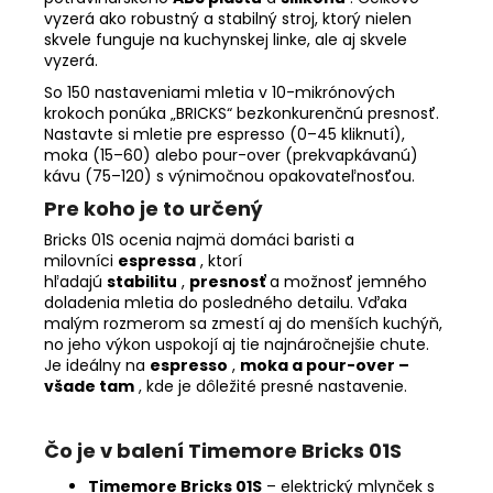
vyzerá ako robustný a stabilný stroj, ktorý nielen
skvele funguje na kuchynskej linke, ale aj skvele
vyzerá.
So 150 nastaveniami mletia v 10-mikrónových
krokoch ponúka „BRICKS“ bezkonkurenčnú presnosť.
Nastavte si mletie pre espresso (0–45 kliknutí),
moka (15–60) alebo pour-over (prekvapkávanú)
kávu (75–120) s výnimočnou opakovateľnosťou.
Pre koho je to určený
Bricks 01S ocenia najmä domáci baristi a
milovníci
espressa
, ktorí
hľadajú
stabilitu
,
presnosť
a možnosť jemného
doladenia mletia do posledného detailu. Vďaka
malým rozmerom sa zmestí aj do menších kuchýň,
no jeho výkon uspokojí aj tie najnáročnejšie chute.
Je ideálny na
espresso
,
moka
a pour-over –
všade tam
, kde je dôležité presné nastavenie.
Čo je v balení Timemore Bricks 01S
Timemore Bricks 01S
– elektrický mlynček s