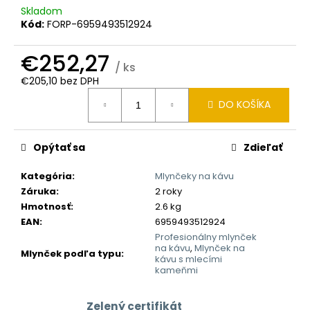
č
Skladom
a
Kód:
FORP-6959493512924
m
e
€252,27
/ ks
€205,10 bez DPH
Jednotková
DO KOŠÍKA
cena:
Opýtať sa
Zdieľať
Kategória
:
Mlynčeky na kávu
Záruka
:
2 roky
Hmotnosť
:
2.6 kg
EAN
:
6959493512924
Profesionálny mlynček
na kávu
,
Mlynček na
Mlynček podľa typu
:
kávu s mlecími
kameňmi
Zelený certifikát