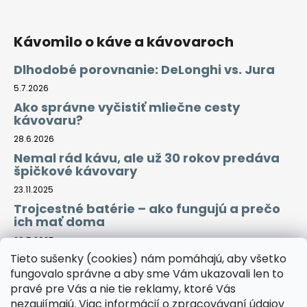
Kávomilo o káve a kávovaroch
Dlhodobé porovnanie: DeLonghi vs. Jura
5.7.2026
Ako správne vyčistiť mliečne cesty
kávovaru?
28.6.2026
Nemal rád kávu, ale už 30 rokov predáva
špičkové kávovary
23.11.2025
Trojcestné batérie – ako fungujú a prečo
ich mať doma
29.5.2025
Tieto sušenky (cookies) nám pomáhajú, aby všetko
fungovalo správne a aby sme Vám ukazovali len to
Prijímame online platby
pravé pre Vás a nie tie reklamy, ktoré Vás
nezaujímajú. Viac informácií o zpracovávaní údajov