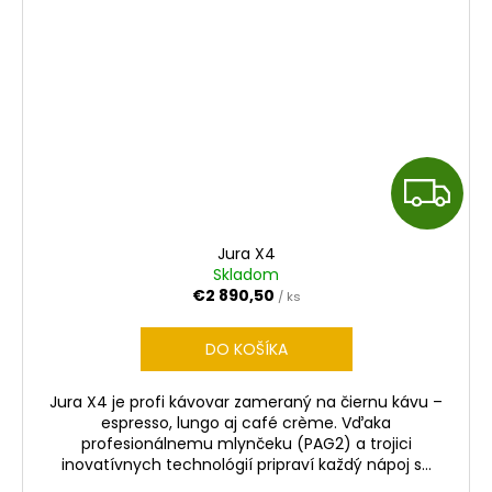
Z
A
Jura X4
D
Skladom
€2 890,50
/ ks
A
DO KOŠÍKA
R
Jura X4 je profi kávovar zameraný na čiernu kávu –
M
espresso, lungo aj café crème. Vďaka
profesionálnemu mlynčeku (PAG2) a trojici
O
inovatívnych technológií pripraví každý nápoj s...