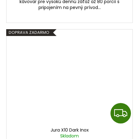
kávovar pre vysokú dennú záťaž až 80 porcií s
O
pripojením na pevný prívod...
DOPRAVA ZADARMO
Z
A
Jura X10 Dark Inox
D
Skladom