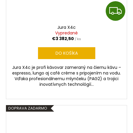
Z
A
Jura X4c
D
Vypredané
€3 382,50
/ ks
A
DO KOŠÍKA
R
Jura X4c je profi kávovar zameraný na čiernu kávu –
M
espresso, lungo aj café crème s pripojením na vodu.
Vďaka profesionálnemu mlynčeku (PAG2) a trojici
O
inovatívnych technológií...
DOPRAVA ZADARMO