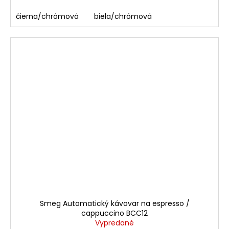
čierna/chrómová
biela/chrómová
Smeg Automatický kávovar na espresso /
cappuccino BCC12
Vypredané