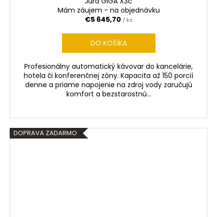
Jura GIGA X3c
D
Mám záujem - na objednávku
€5 645,70
/ ks
A
DO KOŠÍKA
R
Profesionálny automatický kávovar do kancelárie,
M
hotela či konferenčnej zóny. Kapacita až 150 porcií
denne a priame napojenie na zdroj vody zaručujú
O
komfort a bezstarostnú...
DOPRAVA ZADARMO