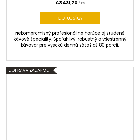
€3 431,70
/ ks
A
DO KOŠÍKA
R
Nekompromisný profesionál na horúce aj studené
M
kávové špeciality. Spoľahlivý, robustný a všestranný
kávovar pre vysokú dennú záťaž až 80 porcií.
O
DOPRAVA ZADARMO