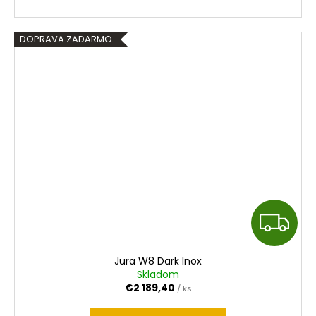
DOPRAVA ZADARMO
Z
A
Jura W8 Dark Inox
D
Skladom
€2 189,40
/ ks
A