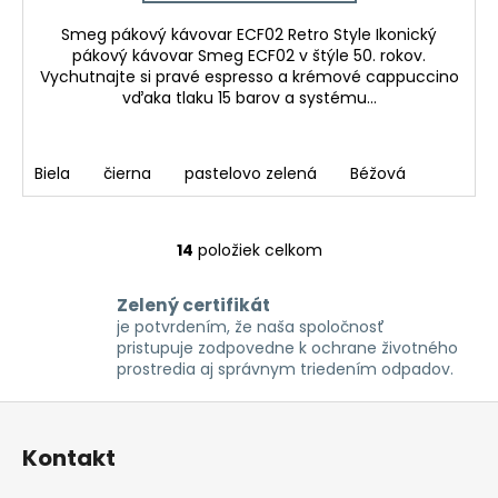
Smeg pákový kávovar ECF02 Retro Style Ikonický
pákový kávovar Smeg ECF02 v štýle 50. rokov.
Vychutnajte si pravé espresso a krémové cappuccino
vďaka tlaku 15 barov a systému...
Biela
čierna
pastelovo zelená
Béžová
14
položiek celkom
O
v
Zelený certifikát
l
je potvrdením, že naša spoločnosť
á
pristupuje zodpovedne k ochrane životného
d
prostredia aj správnym triedením odpadov.
a
c
Z
i
á
e
Kontakt
p
p