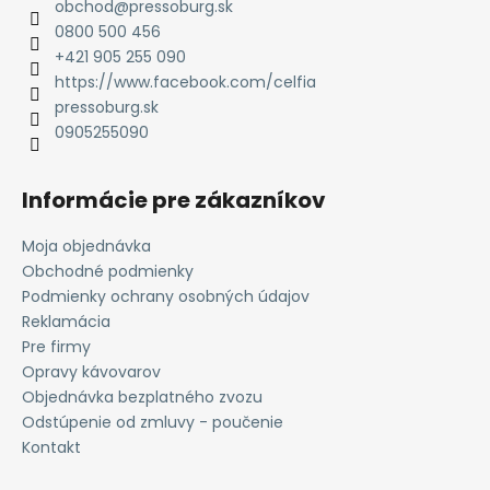
ä
r
obchod
@
pressoburg.sk
t
v
0800 500 456
k
i
+421 905 255 090
y
e
https://www.facebook.com/celfia
v
pressoburg.sk
ý
0905255090
p
i
Informácie pre zákazníkov
s
u
Moja objednávka
Obchodné podmienky
Podmienky ochrany osobných údajov
Reklamácia
Pre firmy
Opravy kávovarov
Objednávka bezplatného zvozu
Odstúpenie od zmluvy - poučenie
Kontakt