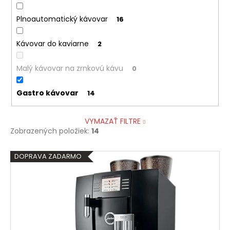
Plnoautomatický kávovar
16
Kávovar do kaviarne
2
Malý kávovar na zrnkovú kávu
0
Gastro kávovar
14
VYMAZAŤ FILTRE
Zobrazených položiek:
14
V
DOPRAVA ZADARMO
ý
p
i
s
p