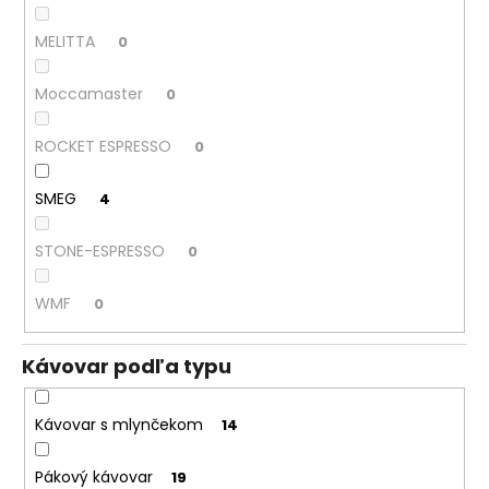
MELITTA
0
Moccamaster
0
ROCKET ESPRESSO
0
SMEG
4
STONE-ESPRESSO
0
WMF
0
Kávovar podľa typu
Kávovar s mlynčekom
14
Pákový kávovar
19