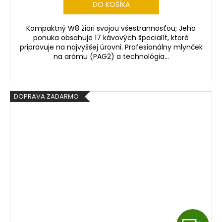
DO KOŠÍKA
R
Kompaktný W8 žiari svojou všestrannosťou; Jeho
M
ponuka obsahuje 17 kávových špecialít, ktoré
pripravuje na najvyššej úrovni. Profesionálny mlynček
O
na arómu (PAG2) a technológia...
DOPRAVA ZADARMO