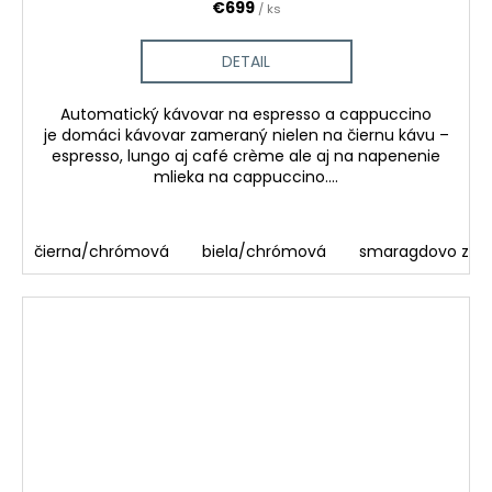
€699
/ ks
DETAIL
Automatický kávovar na espresso a cappuccino
je domáci kávovar zameraný nielen na čiernu kávu –
espresso, lungo aj café crème ale aj na napenenie
mlieka na cappuccino....
čierna/chrómová
biela/chrómová
smaragdovo zel