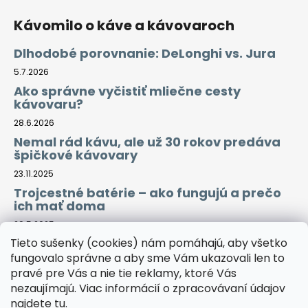
Kávomilo o káve a kávovaroch
Dlhodobé porovnanie: DeLonghi vs. Jura
5.7.2026
Ako správne vyčistiť mliečne cesty
kávovaru?
28.6.2026
Nemal rád kávu, ale už 30 rokov predáva
špičkové kávovary
23.11.2025
Trojcestné batérie – ako fungujú a prečo
ich mať doma
29.5.2025
Tieto sušenky (cookies) nám pomáhajú, aby všetko
fungovalo správne a aby sme Vám ukazovali len to
Prijímame online platby
pravé pre Vás a nie tie reklamy, ktoré Vás
nezaujímajú. Viac informácií o zpracovávaní údajov
najdete
tu
.