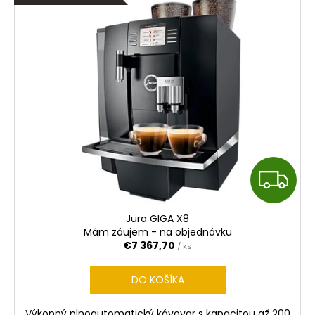
Z
A
Jura GIGA X8
D
Mám záujem - na objednávku
€7 367,70
/ ks
A
DO KOŠÍKA
R
Výkonný plnoautomatický kávovar s kapacitou až 200