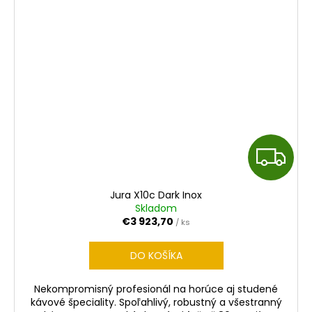
Z
A
Jura X10c Dark Inox
D
Skladom
€3 923,70
/ ks
A
DO KOŠÍKA
R
Nekompromisný profesionál na horúce aj studené
M
kávové špeciality. Spoľahlivý, robustný a všestranný