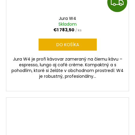
Z
A
Jura W4
D
Skladom
€1 783,50
/ ks
A
DO KOŠÍKA
R
Jura W4 je profi kávovar zameraný na čiernu kávu –
M
espresso, lungo aj café crème. Kompaktný a s
pohodlím, ktoré si želáte v obchodnom prostredí: W4
O
je robustný, profesionálny...