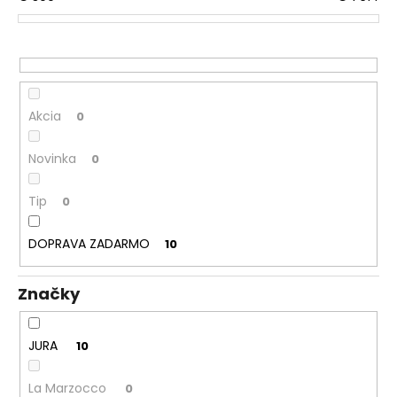
č
o
a
d
m
u
e
k
t
Akcia
0
o
v
Novinka
0
Tip
0
DOPRAVA ZADARMO
10
Značky
JURA
10
La Marzocco
0