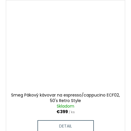
Smeg Pákový kávovar na espresso/cappucino ECF02,
50's Retro Style
Skladom
€399
/ ks
DETAIL