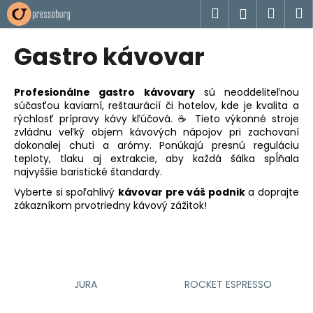
K
Prejsť
Hľadať
Náku
M
Prihlásen
na
o
obsah
Späť
Späť
košík
š
Gastro kávovar
í
Č
k
o
Profesionálne gastro kávovary
sú neoddeliteľnou
súčasťou kaviarní, reštaurácií či hotelov, kde je kvalita a
p
rýchlosť prípravy kávy kľúčová. ☕ Tieto výkonné stroje
o
zvládnu veľký objem kávových nápojov pri zachovaní
t
dokonalej chuti a arómy. Ponúkajú presnú reguláciu
teploty, tlaku aj extrakcie, aby každá šálka spĺňala
r
najvyššie baristické štandardy.
e
Vyberte si spoľahlivý
kávovar pre váš podnik
a doprajte
b
zákazníkom prvotriedny kávový zážitok!
u
j
e
t
JURA
ROCKET ESPRESSO
e
n