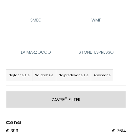
á
j
SMEG
WMF
s
ť
?
LA MARZOCCO
STONE-ESPRESSO
R
HĽADAŤ
a
Najlacnejšie
Najdrahšie
Najpredávanejšie
Abecedne
d
e
O
n
d
ZAVRIEŤ FILTER
i
p
o
e
r
p
Cena
ú
r
€
399
€
7614