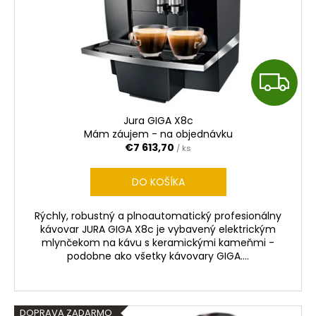
r
o
d
u
Z
k
t
A
o
Jura GIGA X8c
D
v
Mám záujem - na objednávku
€7 613,70
/ ks
A
DO KOŠÍKA
R
Rýchly, robustný a plnoautomatický profesionálny
M
kávovar JURA GIGA X8c je vybavený elektrickým
mlynčekom na kávu s keramickými kameňmi -
O
podobne ako všetky kávovary GIGA....
DOPRAVA ZADARMO