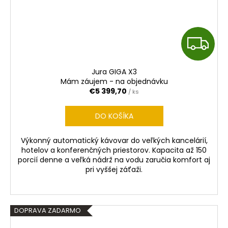
Z
A
Jura GIGA X3
D
Mám záujem - na objednávku
€5 399,70
/ ks
A
DO KOŠÍKA
R
Výkonný automatický kávovar do veľkých kancelárií,
M
hotelov a konferenčných priestorov. Kapacita až 150
porcií denne a veľká nádrž na vodu zaručia komfort aj
O
pri vyššej záťaži.
DOPRAVA ZADARMO