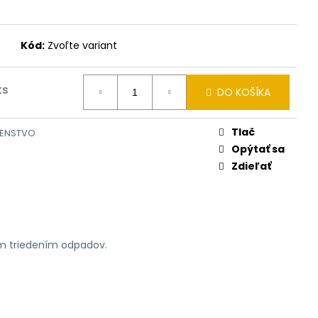
Kód:
Zvoľte variant
ks
DO KOŠÍKA
Tlač
ŠENSTVO
Opýtať sa
Zdieľať
ym triedením odpadov.