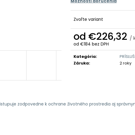
Možnosti doručenia
Zvoľte variant
od
€226,32
/ 
od
€184
bez DPH
Jednotková
cena:
Kategória
:
PRÍSLU
Záruka
:
2 roky
ristupuje zodpovedne k ochrane životného prostredia aj správn