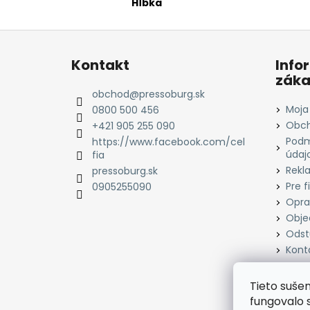
Hĺbka
Z
á
Kontakt
Info
p
záka
ä
obchod
@
pressoburg.sk
t
Moja
0800 500 456
i
Obch
+421 905 255 090
Podm
e
https://www.facebook.com/cel
údaj
fia
Rekl
pressoburg.sk
Pre f
0905255090
Opra
Obje
Odst
Kont
Tieto suše
fungovalo 