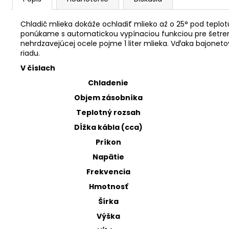
Chladič mlieka dokáže ochladiť mlieko až o 25° pod teplot
ponúkame s automatickou vypínaciou funkciou pre šetrenie
nehrdzavejúcej ocele pojme 1 liter mlieka. Vďaka bajoneto
riadu.
V číslach
Chladenie
Objem zásobníka
Teplotný rozsah
Dĺžka kábla (cca)
Príkon
Napätie
Frekvencia
Hmotnosť
Šírka
Výška