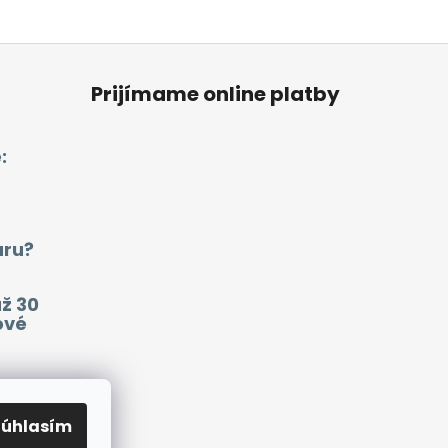
Prijímame online platby
:
aru?
už 30
ové
ako
mať
Súhlasím