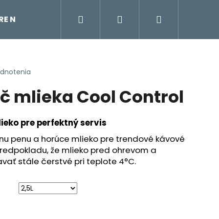
Hľadať
Prihlásenie
Nákupný
TRE NA VODU
ÚDRŽBA KÁVOVARU
KÁVOVAR
košík
odnotenia
č mlieka Cool Control
eko pre perfektný servis
nu penu a horúce mlieko pre trendové kávové
 predpokladu, že mlieko pred ohrevom a
ať stále čerstvé pri teplote 4°C.