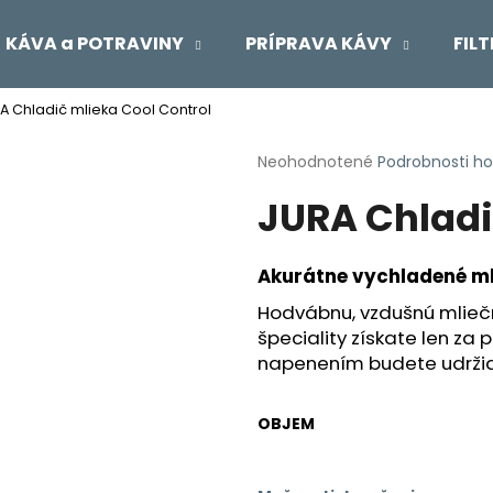
KÁVA a POTRAVINY
PRÍPRAVA KÁVY
FIL
A Chladič mlieka Cool Control
Čo potrebujete nájsť?
Priemerné
Neohodnotené
Podrobnosti h
hodnotenie
JURA Chladi
produktu
HĽADAŤ
je
0,0
z
Akurátne vychladené mli
5
Odporúčame
hviezdičiek.
Hodvábnu, vzdušnú mlieč
špeciality získate len za
napenením budete udržiav
OBJEM