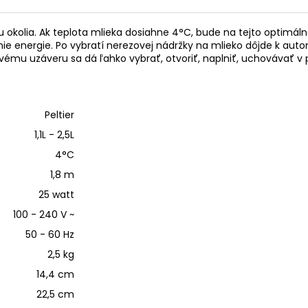
u okolia. Ak teplota mlieka dosiahne 4°C, bude na tejto optimáln
 energie. Po vybratí nerezovej nádržky na mlieko dôjde k auto
vému uzáveru sa dá ľahko vybrať, otvoriť, naplniť, uchovávať v 
Peltier
1,1L - 2,5L
4°C
1,8 m
25 watt
100 - 240 V ~
50 - 60 Hz
2,5 kg
14,4 cm
22,5 cm