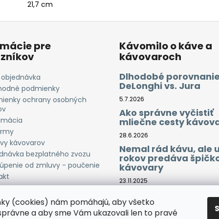
21,7 cm
rmácie pre
Kávomilo o káve a
zníkov
kávovaroch
Dlhodobé porovnanie
 objednávka
DeLonghi vs. Jura
odné podmienky
ienky ochrany osobných
5.7.2026
ov
Ako správne vyčistiť
amácia
mliečne cesty kávov
irmy
28.6.2026
vy kávovarov
Nemal rád kávu, ale 
dnávka bezplatného zvozu
rokov predáva špičk
úpenie od zmluvy - poučenie
kávovary
akt
23.11.2025
Trojcestné batérie – 
nky (cookies) nám pomáhajú, aby všetko
fungujú a prečo ich 
doma
správne a aby sme Vám ukazovali len to pravé