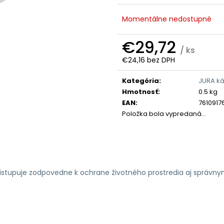
Momentálne nedostupné
€29,72
/ ks
€24,16 bez DPH
Jednotková
cena:
Kategória
:
JURA k
Hmotnosť
:
0.5 kg
EAN
:
7610917
Položka bola vypredaná…
ristupuje zodpovedne k ochrane životného prostredia aj správn