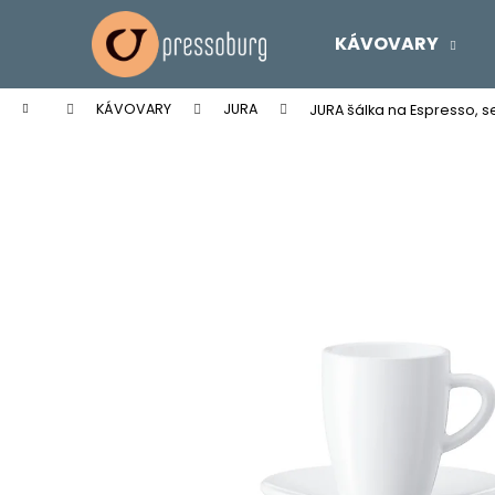
K
Prejsť
na
o
KÁVOVARY
obsah
Späť
Späť
š
do
do
í
Domov
KÁVOVARY
JURA
JURA šálka na Espresso, se
k
obchodu
obchodu