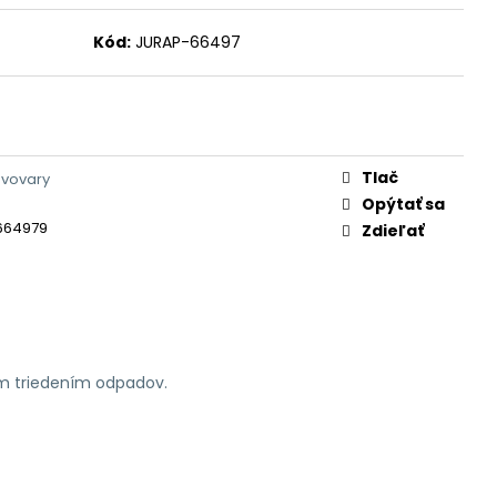
Kód:
JURAP-66497
Tlač
ávovary
Opýtať sa
664979
Zdieľať
ym triedením odpadov.