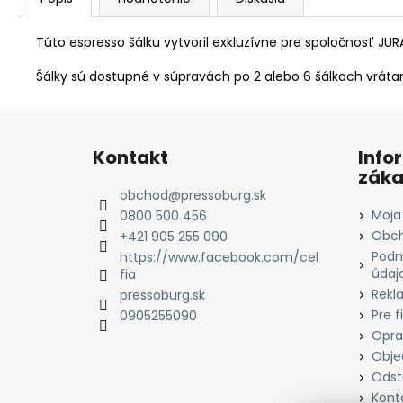
Túto espresso šálku vytvoril exkluzívne pre spoločnosť J
Šálky sú dostupné v súpravách po 2 alebo 6 šálkach vráta
Z
á
Kontakt
Info
p
záka
ä
obchod
@
pressoburg.sk
t
Moja
0800 500 456
i
Obch
+421 905 255 090
Podm
e
https://www.facebook.com/cel
údaj
fia
Rekl
pressoburg.sk
Pre f
0905255090
Opra
Obje
Odst
Kont