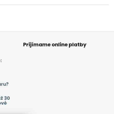
Prijímame online platby
:
aru?
už 30
ové