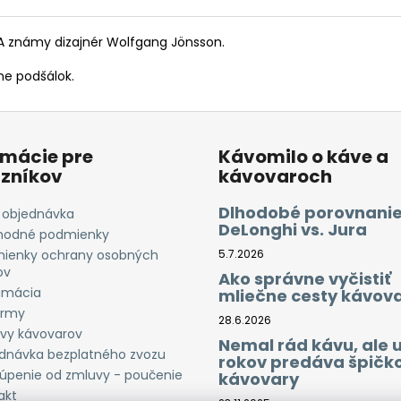
URA známy dizajnér Wolfgang Jönsson.
ne podšálok.
rmácie pre
Kávomilo o káve a
zníkov
kávovaroch
Dlhodobé porovnanie
 objednávka
DeLonghi vs. Jura
odné podmienky
ienky ochrany osobných
5.7.2026
ov
Ako správne vyčistiť
amácia
mliečne cesty kávov
irmy
28.6.2026
vy kávovarov
Nemal rád kávu, ale 
dnávka bezplatného zvozu
rokov predáva špičk
úpenie od zmluvy - poučenie
kávovary
akt