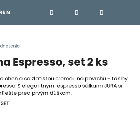
Hľadať
Prihlásenie
Nákupný
TRE NA VODU
ÚDRŽBA KÁVOVARU
KÁVOVAR
košík
odnotenia
a Espresso, set 2 ks
o oheň a so zlatistou cremou na povrchu - tak by
resso. S elegantnými espresso šálkami JURA si
vať ešte pred prvým dúškom.
 SET