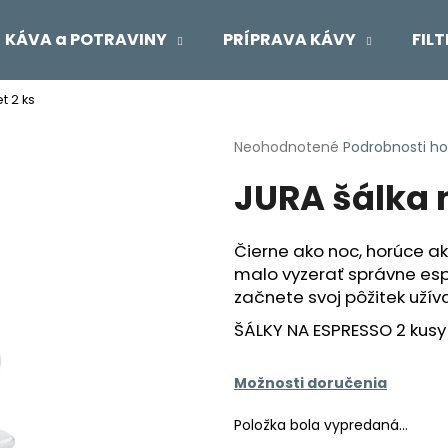
KÁVA a POTRAVINY
PRÍPRAVA KÁVY
FIL
t 2 ks
Čo potrebujete nájsť?
Priemerné
Neohodnotené
Podrobnosti h
hodnotenie
JURA šálka n
produktu
HĽADAŤ
je
0,0
z
Čierne ako noc, horúce ak
5
Odporúčame
malo vyzerať správne esp
hviezdičiek.
začnete svoj pôžitek uží
ŠÁLKY NA ESPRESSO 2 kusy
Možnosti doručenia
Položka bola vypredaná…