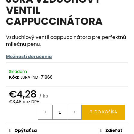
je
á
VENTIL
0,0
z
j
CAPPUCCINÁTORA
5
s
hviezdičiek.
ť
Vzduchiový ventil cappuccinátora pre perfektnú
?
mliečnu penu.
Možnosti doručenia
HĽADAŤ
Skladom
Kód:
JURA-ND-71866
€4,28
O
/ ks
d
€3,48 bez DPH
Jednotková
p
DO KOŠÍKA
cena:
o
r
ú
Opýtať sa
Zdieľať