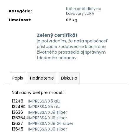
č
a
Náhradné diely na
Kategória
:
m
kávovary JURA
e
Hmotnosť
:
0.5 kg
Zelený certifikát
je potvrdením, že naša spoločnosť
pristupuje zodpovedne k ochrane
životného prostredia aj správnym
triedením odpadov.
Popis
Hodnotenie
Diskusia
Náhradný diel pre model :
13248
IMPRESSA X5 alu
13248R
IMPRESSA X5 alu
13636
IMPRESSA XJ9 silber
13636AU
IMPRESSA XJ9 silber
13637
IMPRESSA XJ9 GII silber
13645
IMPRESSA XJ9 silber