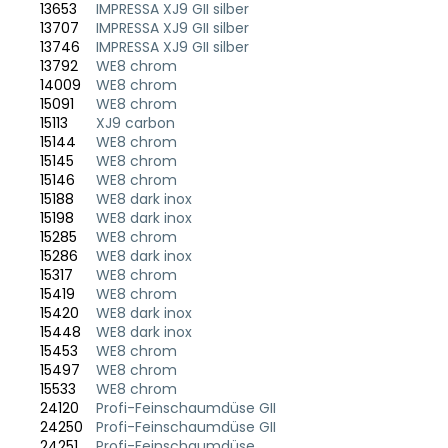
13653
IMPRESSA XJ9 GII silber
13707
IMPRESSA XJ9 GII silber
13746
IMPRESSA XJ9 GII silber
13792
WE8 chrom
14009
WE8 chrom
15091
WE8 chrom
15113
XJ9 carbon
15144
WE8 chrom
15145
WE8 chrom
15146
WE8 chrom
15188
WE8 dark inox
15198
WE8 dark inox
15285
WE8 chrom
15286
WE8 dark inox
15317
WE8 chrom
15419
WE8 chrom
15420
WE8 dark inox
15448
WE8 dark inox
15453
WE8 chrom
15497
WE8 chrom
15533
WE8 chrom
24120
Profi-Feinschaumdüse GII
24250
Profi-Feinschaumdüse GII
24251
Profi-Feinschaumdüse