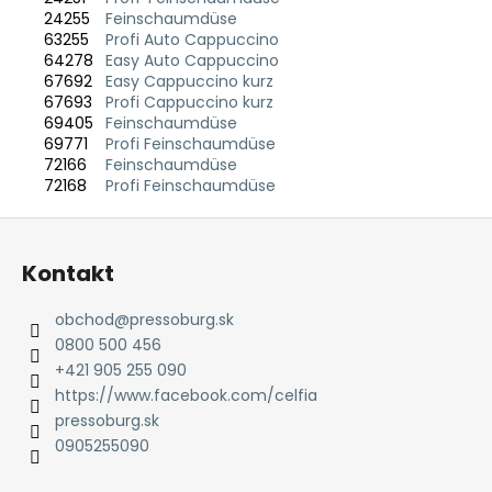
24255
Feinschaumdüse
63255
Profi Auto Cappuccino
64278
Easy Auto Cappuccino
67692
Easy Cappuccino kurz
67693
Profi Cappuccino kurz
69405
Feinschaumdüse
69771
Profi Feinschaumdüse
72166
Feinschaumdüse
72168
Profi Feinschaumdüse
Z
á
Kontakt
p
ä
obchod
@
pressoburg.sk
t
0800 500 456
i
+421 905 255 090
e
https://www.facebook.com/celfia
pressoburg.sk
0905255090