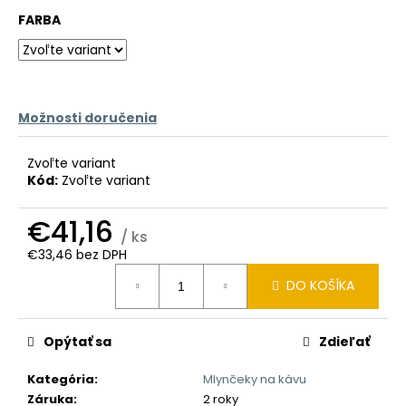
č
a
FARBA
m
e
Možnosti doručenia
Zvoľte variant
Kód:
Zvoľte variant
€41,16
/ ks
€33,46 bez DPH
Jednotková
DO KOŠÍKA
cena:
Opýtať sa
Zdieľať
Kategória
:
Mlynčeky na kávu
Záruka
:
2 roky