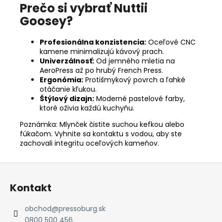
Prečo si vybrať Nuttii
Goosey?
Profesionálna konzistencia:
Oceľové CNC
kamene minimalizujú kávový prach.
Univerzálnosť:
Od jemného mletia na
AeroPress až po hrubý French Press.
Ergonómia:
Protišmykový povrch a ľahké
otáčanie kľukou.
Štýlový dizajn:
Moderné pastelové farby,
ktoré oživia každú kuchyňu.
Poznámka: Mlynček čistite suchou kefkou alebo
fúkačom. Vyhnite sa kontaktu s vodou, aby ste
zachovali integritu oceľových kameňov.
Z
á
Kontakt
p
ä
obchod
@
pressoburg.sk
t
0800 500 456