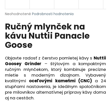
á
j
Priemerné
Neohodnotené
Podrobnosti hodnotenia
s
hodnotenie
Ručný mlynček na
produktu
ť
je
?
kávu Nuttii Panacle
0,0
z
Goose
5
hviezdičiek.
Objavte radosť z čerstvo pomletej kávy s
Nuttii
HĽADAŤ
Goosey Grinder
– štýlovým a kompaktným
ručným mlynčekom, ktorý kombinuje precízne
mletie s moderným dizajnom. Vybavený
O
kvalitnými
oceľovými kameňmi (CNC)
a 24
d
stupňami nastavenia, je ideálnym spoločníkom
p
pre milovníkov alternatívnej prípravy kávy doma
o
aj na cestách.
r
ú