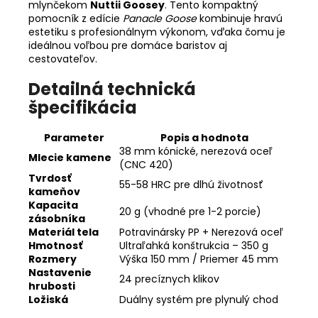
mlynčekom
Nuttii Goosey
. Tento kompaktný
pomocník z edície
Panacle Goose
kombinuje hravú
estetiku s profesionálnym výkonom, vďaka čomu je
ideálnou voľbou pre domáce baristov aj
cestovateľov.
Detailná technická
špecifikácia
Parameter
Popis a hodnota
38 mm kónické, nerezová oceľ
Mlecie kamene
(CNC 420)
Tvrdosť
55-58 HRC pre dlhú životnosť
kameňov
Kapacita
20 g (vhodné pre 1-2 porcie)
zásobníka
Materiál tela
Potravinársky PP + Nerezová oceľ
Hmotnosť
Ultraľahká konštrukcia – 350 g
Rozmery
Výška 150 mm / Priemer 45 mm
Nastavenie
24 precíznych klikov
hrubosti
Ložiská
Duálny systém pre plynulý chod