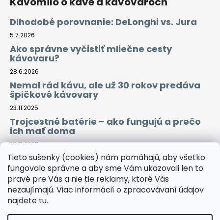
Kávomilo o káve a kávovaroch
Dlhodobé porovnanie: DeLonghi vs. Jura
5.7.2026
Ako správne vyčistiť mliečne cesty
kávovaru?
28.6.2026
Nemal rád kávu, ale už 30 rokov predáva
špičkové kávovary
23.11.2025
Trojcestné batérie – ako fungujú a prečo
ich mať doma
29.5.2025
Tieto sušenky (cookies) nám pomáhajú, aby všetko
fungovalo správne a aby sme Vám ukazovali len to
Prijímame online platby
pravé pre Vás a nie tie reklamy, ktoré Vás
nezaujímajú. Viac informácií o zpracovávaní údajov
najdete
tu
.