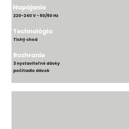
Napájanie
220-240 V - 50/60 Hz
Technológia
Tichý chod
Rozhranie
3 nystaviteľné dávky
počítadlo dávok