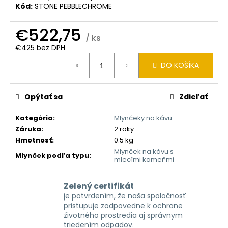
č
Kód:
STONE PEBBLECHROME
a
m
€522,75
e
/ ks
€425 bez DPH
Jednotková
DO KOŠÍKA
cena:
Opýtať sa
Zdieľať
Kategória
:
Mlynčeky na kávu
Záruka
:
2 roky
Hmotnosť
:
0.5 kg
Mlynček na kávu s
Mlynček podľa typu
:
mlecími kameňmi
Zelený certifikát
je potvrdením, že naša spoločnosť
pristupuje zodpovedne k ochrane
životného prostredia aj správnym
triedením odpadov.