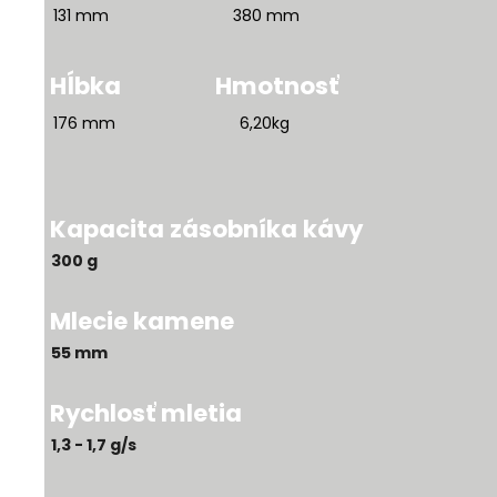
131 mm 380 mm
Hĺbka
Hmotnosť
176 mm 6,20kg
Kapacita zásobníka kávy
300 g
Mlecie kamene
55 mm
Rychlosť mletia
1,3 - 1,7 g/s