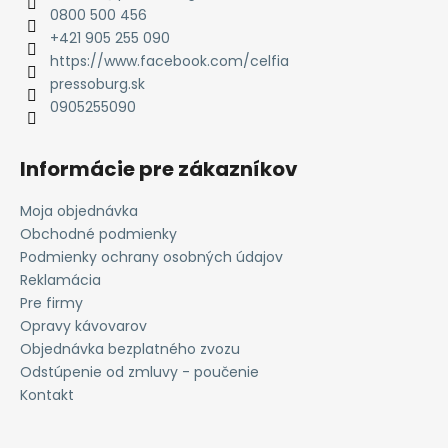
t
0800 500 456
i
+421 905 255 090
e
https://www.facebook.com/celfia
pressoburg.sk
0905255090
Informácie pre zákazníkov
Moja objednávka
Obchodné podmienky
Podmienky ochrany osobných údajov
Reklamácia
Pre firmy
Opravy kávovarov
Objednávka bezplatného zvozu
Odstúpenie od zmluvy - poučenie
Kontakt