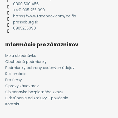
t
0800 500 456
i
+421 905 255 090
e
https://www.facebook.com/celfia
pressoburg.sk
0905255090
Informácie pre zákazníkov
Moja objednávka
Obchodné podmienky
Podmienky ochrany osobných údajov
Reklamácia
Pre firmy
Opravy kávovarov
Objednávka bezplatného zvozu
Odstúpenie od zmluvy - poučenie
Kontakt