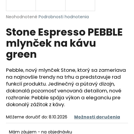
á
j
Priemerné
Neohodnotené
Podrobnosti hodnotenia
s
hodnotenie
Stone Espresso PEBBLE
produktu
ť
je
?
mlynček na kávu
0,0
z
green
5
hviezdičiek.
Pebble, nový mlynček Stone, ktorý sa zameriava
HĽADAŤ
na najnovšie trendy na trhu a predstavuje rad
funkcií produktu.
Jedinečný a pútavý dizajn,
dokonalá pozornosť venovaná detailom, nové
O
rozhranie: Pebble spája výkon a eleganciu pre
d
dokonalý zážitok z kávy.
p
o
Môžeme doručiť do:
8.10.2026
Možnosti doručenia
r
ú
Mám záujem - na objednávku