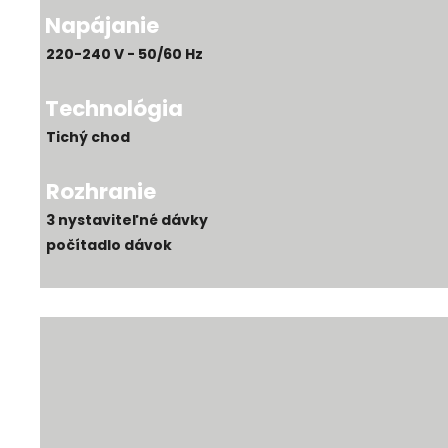
Napájanie
220-240 V - 50/60 Hz
Technológia
Tichý chod
Rozhranie
3 nystaviteľné dávky
počítadlo dávok