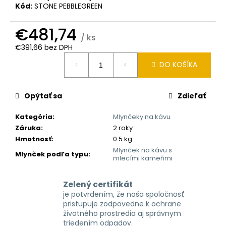
č
Kód:
STONE PEBBLEGREEN
a
m
€481,74
e
/ ks
€391,66 bez DPH
Jednotková
DO KOŠÍKA
cena:
Opýtať sa
Zdieľať
Kategória
:
Mlynčeky na kávu
Záruka
:
2 roky
Hmotnosť
:
0.5 kg
Mlynček na kávu s
Mlynček podľa typu
:
mlecími kameňmi
Zelený certifikát
je potvrdením, že naša spoločnosť
pristupuje zodpovedne k ochrane
životného prostredia aj správnym
triedením odpadov.