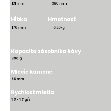
131 mm 380 mm
Hĺbka
Hmotnosť
176 mm 6,20kg
Kapacita zásobníka kávy
300 g
Mlecie kamene
55 mm
Rychlosť mletia
1,3 - 1,7 g/s