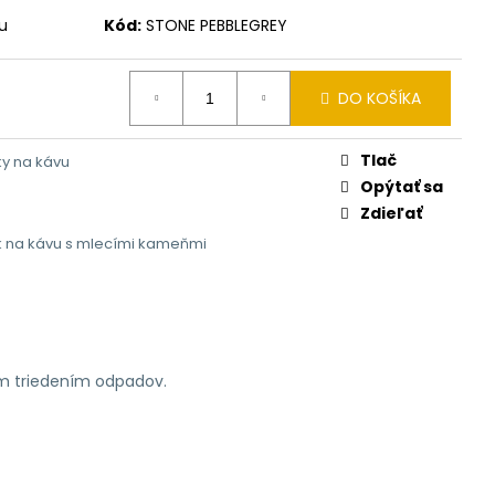
u
Kód:
STONE PEBBLEGREY
DO KOŠÍKA
Tlač
y na kávu
Opýtať sa
Zdieľať
 na kávu s mlecími kameňmi
ym triedením odpadov.