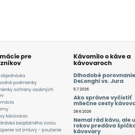
rmácie pre
Kávomilo o káve a
zníkov
kávovaroch
Dlhodobé porovnanie
 objednávka
DeLonghi vs. Jura
odné podmienky
ienky ochrany osobných
5.7.2026
ov
Ako správne vyčistiť
amácia
mliečne cesty kávov
irmy
28.6.2026
vy kávovarov
Nemal rád kávu, ale 
dnávka bezplatného zvozu
rokov predáva špičk
úpenie od zmluvy - poučenie
kávovary