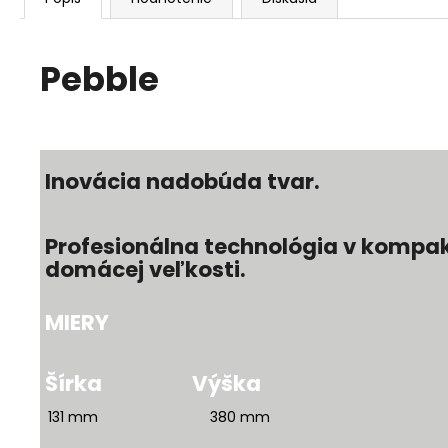
Pebble
Inovácia nadobúda tvar.
Profesionálna technológia v kompa
domácej veľkosti.
MIERY
Šírka
Výška
131 mm 380 mm