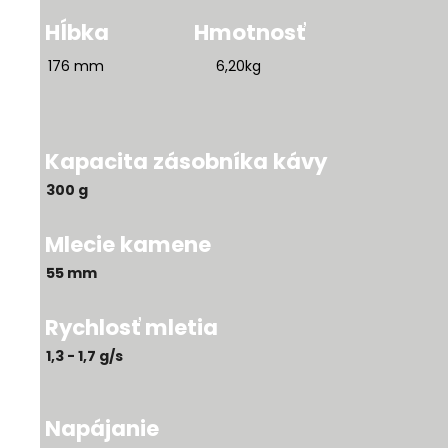
Hĺbka
Hmotnosť
176 mm 6,20kg
Kapacita zásobníka kávy
300 g
Mlecie kamene
55 mm
Rychlosť mletia
1,3 - 1,7 g/s
Napájanie