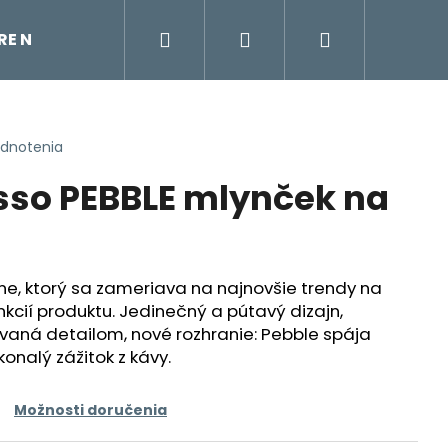
Hľadať
Prihlásenie
Nákupný
TRE NA VODU
ÚDRŽBA KÁVOVARU
KÁVOVAR
košík
odnotenia
sso PEBBLE mlynček na
ne, ktorý sa zameriava na najnovšie trendy na
kcií produktu.
Jedinečný a pútavý dizajn,
aná detailom, nové rozhranie: Pebble spája
onalý zážitok z kávy.
Možnosti doručenia