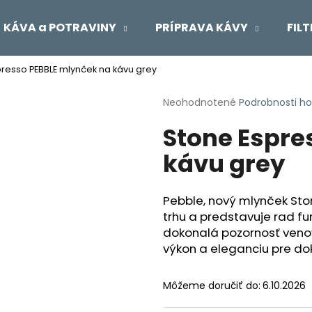
KÁVA a POTRAVINY
PRÍPRAVA KÁVY
FIL
presso PEBBLE mlynček na kávu grey
Čo potrebujete nájsť?
Priemerné
Neohodnotené
Podrobnosti h
hodnotenie
Stone Espre
produktu
HĽADAŤ
je
kávu grey
0,0
z
5
Odporúčame
hviezdičiek.
Pebble, nový mlynček Sto
trhu a predstavuje rad fun
dokonalá pozornosť venov
výkon a eleganciu pre dok
Môžeme doručiť do:
6.10.2026