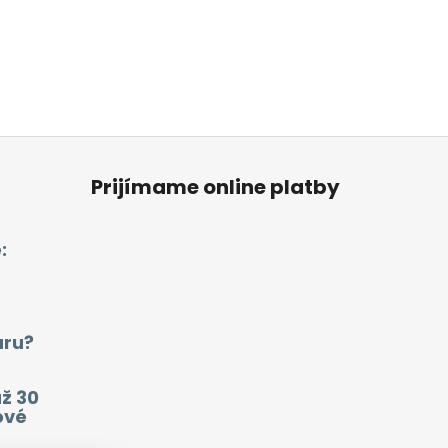
Prijímame online platby
:
aru?
už 30
ové