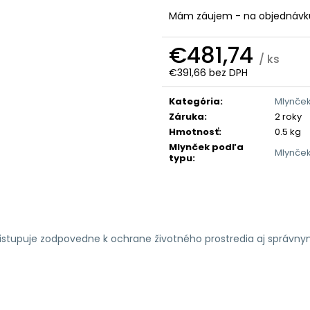
Mám záujem - na objednávk
€481,74
/ ks
€391,66 bez DPH
Jednotková
cena:
Kategória
:
Mlynček
Záruka
:
2 roky
Hmotnosť
:
0.5 kg
Mlynček podľa
Mlynček
typu
:
ristupuje zodpovedne k ochrane životného prostredia aj správn