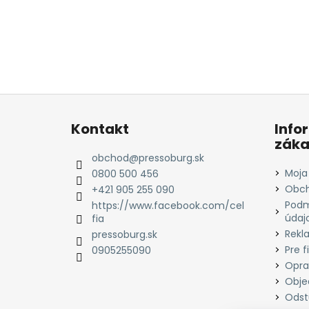
Z
á
Kontakt
Info
p
záka
ä
obchod
@
pressoburg.sk
t
Moja
0800 500 456
i
Obch
+421 905 255 090
Podm
e
https://www.facebook.com/cel
údaj
fia
Rekl
pressoburg.sk
Pre f
0905255090
Opra
Obje
Odst