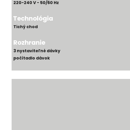
220-240 V - 50/60 Hz
Technológia
Tichý chod
Rozhranie
3 nystaviteľné dávky
počítadlo dávok