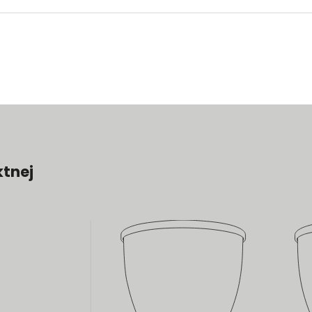
ktnej