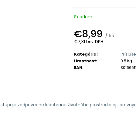
Skladom
€8,99
/ ks
€7,31 bez DPH
Jednotková
cena:
Kategória
:
Prísluš
Hmotnosť
:
0.5 kg
EAN
:
3016661
ristupuje zodpovedne k ochrane životného prostredia aj správn