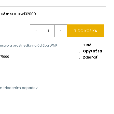
Kód:
SEB-XW132000
DO KOŠÍKA
Tlač
enstvo a prostriedky na údržbu WMF
Opýtať sa
171000
Zdieľať
ym triedením odpadov.