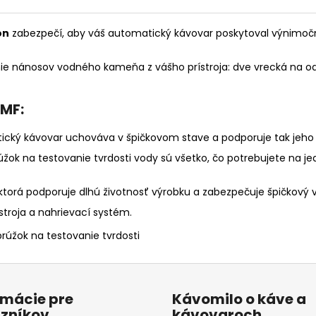
on
zabezpečí, aby váš automatický kávovar poskytoval výnimočné
ie nánosov vodného kameňa z vášho prístroja: dve vrecká na o
MF:
ický kávovar uchováva v špičkovom stave a podporuje tak jeho d
žok na testovanie tvrdosti vody sú všetko, čo potrebujete na
ktorá podporuje dlhú životnosť výrobku a zabezpečuje špičkový
stroja a nahrievací systém.
rúžok na testovanie tvrdosti
rmácie pre
Kávomilo o káve a
zníkov
kávovaroch