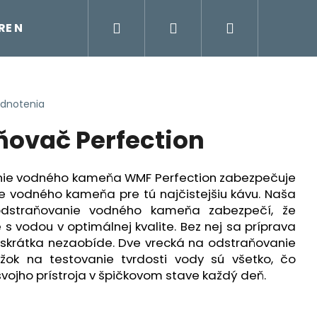
Hľadať
Prihlásenie
Nákupný
TRE NA VODU
ÚDRŽBA KÁVOVARU
KÁVOVAR
košík
odnotenia
ovač Perfection
nie vodného kameňa WMF Perfection zabezpečuje
e vodného kameňa pre tú najčistejšiu kávu. Naša
odstraňovanie vodného kameňa zabezpečí, že
s vodou v optimálnej kvalite. Bez nej sa príprava
 skrátka nezaobíde. Dve vrecká na odstraňovanie
k na testovanie tvrdosti vody sú všetko, čo
vojho prístroja v špičkovom stave každý deň.