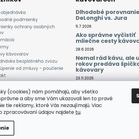
Dlhodobé porovnanie
 objednávka
DeLonghi vs. Jura
odné podmienky
ienky ochrany osobných
5.7.2026
ov
Ako správne vyčistiť
amácia
mliečne cesty kávov
irmy
28.6.2026
vy kávovarov
Nemal rád kávu, ale 
dnávka bezplatného zvozu
rokov predáva špičk
úpenie od zmluvy - poučenie
kávovary
akt
23.11.2025
Trojcestné batérie – 
nky (cookies) nám pomáhajú, aby všetko
fungujú a prečo ich 
doma
správne a aby sme Vám ukazovali len to pravé
ie tie reklamy, ktoré Vás nezaujímajú. Viac
29.5.2025
 o zpracovávaní údajov najdete
tu
.
radené.
Upraviť nastavenie cookies
nie