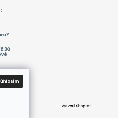
:
aru?
už 30
ové
ako
mať
Súhlasím
Vytvoril Shoptet