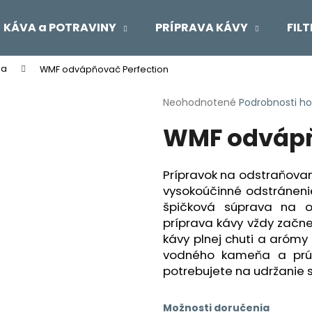
KÁVA a POTRAVINY
PRÍPRAVA KÁVY
FIL
ba
WMF odvápňovač Perfection
Čo potrebujete nájsť?
Priemerné
Neohodnotené
Podrobnosti h
hodnotenie
WMF odvápň
produktu
HĽADAŤ
je
0,0
z
Prípravok na odstraňova
5
Odporúčame
vysokoúčinné odstráneni
hviezdičiek.
špičková súprava na 
príprava kávy vždy začne 
kávy plnej chuti a arómy
vodného kameňa a prúžo
potrebujete na udržanie s
Možnosti doručenia