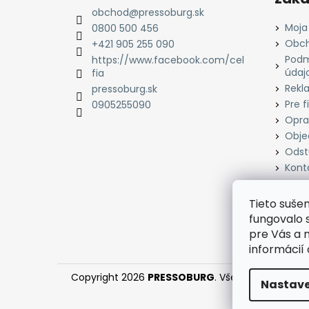
ä
obchod
@
pressoburg.sk
t
Moja
0800 500 456
i
Obch
+421 905 255 090
Podm
e
https://www.facebook.com/cel
údaj
fia
Rekl
pressoburg.sk
Pre f
0905255090
Opra
Obje
Odst
Kont
Tieto suše
fungovalo 
pre Vás a n
informácií
Copyright 2026
PRESSOBURG
. Všetky práva vyh
Nastave