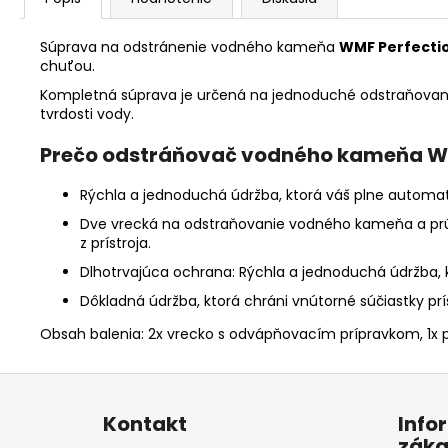
Súprava na odstránenie vodného kameňa
WMF Perfecti
chuťou.
Kompletná súprava je určená na jednoduché odstraňovan
tvrdosti vody.
Prečo odstráňovač vodného kameňa W
Rýchla a jednoduchá údržba, ktorá váš plne automat
Dve vrecká na odstraňovanie vodného kameňa a prú
z prístroja.
Dlhotrvajúca ochrana: Rýchla a jednoduchá údržba, 
Dôkladná údržba, ktorá chráni vnútorné súčiastky prí
Obsah balenia: 2x vrecko s odvápňovacím prípravkom, 1x p
Z
á
Kontakt
Info
p
záka