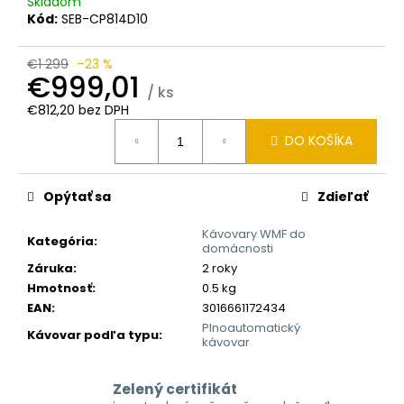
č
Skladom
Kód:
SEB-CP814D10
a
m
e
€1 299
–23 %
€999,01
/ ks
€812,20 bez DPH
Jednotková
DO KOŠÍKA
cena:
Opýtať sa
Zdieľať
Kávovary WMF do
Kategória
:
domácnosti
Záruka
:
2 roky
Hmotnosť
:
0.5 kg
EAN
:
3016661172434
Plnoautomatický
Kávovar podľa typu
:
kávovar
Zelený certifikát