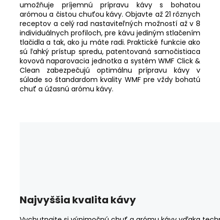
umožňuje príjemnú prípravu kávy s bohatou
arómou a čistou chuťou kávy. Objavte až 21 rôznych
receptov a celý rad nastaviteľných možností až v 8
individuálnych profiloch, pre kávu jediným stlačením
tlačidla a tak, ako ju máte radi. Praktické funkcie ako
sú ľahký prístup spredu, patentovaná samočistiaca
kovová naparovacia jednotka a systém WMF Click &
Clean zabezpečujú optimálnu prípravu kávy v
súlade so štandardom kvality WMF pre vždy bohatú
chuť a úžasnú arómu kávy.
Najvyššia kvalita kávy
Vychutnajte si výnimočnú chuť a arómu kávy vďaka tech