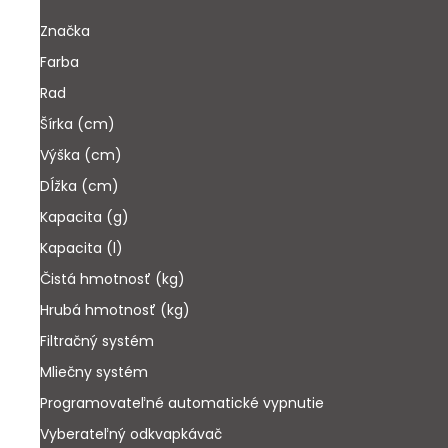
Značka
Farba
Rad
Šírka (cm)
Výška (cm)
Dĺžka (cm)
Kapacita (g)
Kapacita (l)
Čistá hmotnosť (kg)
Hrubá hmotnosť (kg)
Filtračný systém
Mliečny systém
Programovateľné automatické vypnutie
Vyberateľný odkvapkávač