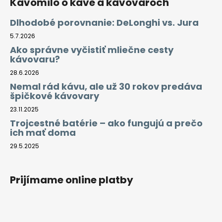
Kávomilo o káve a kávovaroch
Dlhodobé porovnanie: DeLonghi vs. Jura
5.7.2026
Ako správne vyčistiť mliečne cesty
kávovaru?
28.6.2026
Nemal rád kávu, ale už 30 rokov predáva
špičkové kávovary
23.11.2025
Trojcestné batérie – ako fungujú a prečo
ich mať doma
29.5.2025
Prijímame online platby