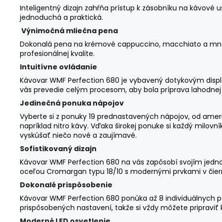
Inteligentný dizajn zahŕňa prístup k zásobníku na kávové 
jednoduchá a praktická.
Výnimočná mliečna pena
Dokonalá pena na krémové cappuccino, macchiato a mno
profesionálnej kvalite.
Intuitívne ovládanie
Kávovar WMF Perfection 680 je vybavený dotykovým displej
vás prevedie celým procesom, aby bola príprava lahodnej
Jedinečná ponuka nápojov
Vyberte si z ponuky 19 prednastavených nápojov, od amer
napríklad nitro kávy. Vďaka širokej ponuke si každý milovn
vyskúšať niečo nové a zaujímavé.
Sofistikovaný dizajn
Kávovar WMF Perfection 680 na vás zapôsobí svojím jedn
oceľou Cromargan typu 18/10 s modernými prvkami v čie
Dokonalé prispôsobenie
Kávovar WMF Perfection 680 ponúka až 8 individuálnych po
prispôsobených nastavení, takže si vždy môžete pripraviť k
Moderné LED osvetlenie