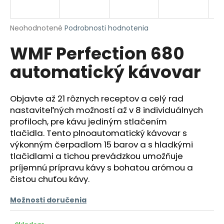
á
j
Priemerné
Neohodnotené
Podrobnosti hodnotenia
s
hodnotenie
WMF Perfection 680
produktu
ť
je
?
automatický kávovar
0,0
z
5
hviezdičiek.
Objavte až 21 rôznych receptov a celý rad
nastaviteľných možností až v 8 individuálnych
HĽADAŤ
profiloch, pre kávu jediným stlačením
tlačidla. Tento plnoautomatický kávovar s
výkonným čerpadlom 15 barov a s hladkými
tlačidlami a tichou prevádzkou umožňuje
O
príjemnú prípravu kávy s bohatou arómou a
d
čistou chuťou kávy.
p
o
Možnosti doručenia
r
ú