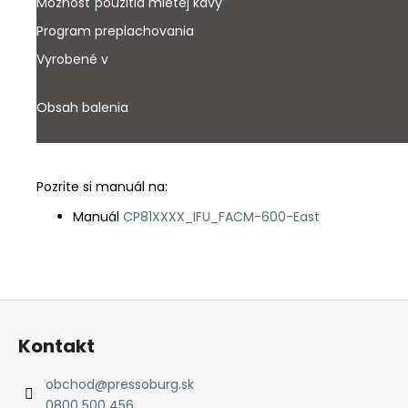
Možnosť použitia mletej kávy
Program preplachovania
Vyrobené v
Obsah balenia
Pozrite si manuál na:
Manuál
CP81XXXX_IFU_FACM-600-East
Z
á
Kontakt
p
ä
obchod
@
pressoburg.sk
t
0800 500 456