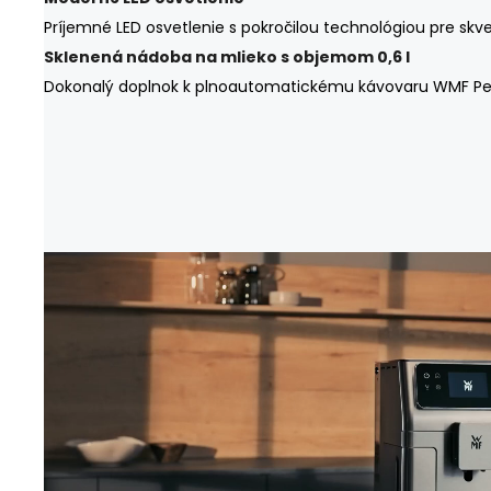
Príjemné LED osvetlenie s pokročilou technológiou pre skvel
Sklenená nádoba na mlieko s objemom 0,6 l
Dokonalý doplnok k plnoautomatickému kávovaru WMF Perfe