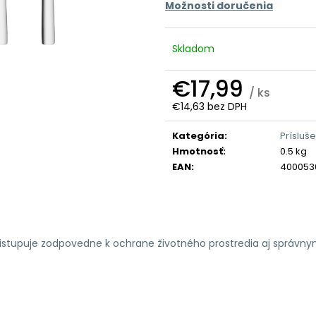
Možnosti doručenia
Skladom
€17,99
/ ks
€14,63 bez DPH
Jednotková
cena:
Kategória
:
Prísluš
Hmotnosť
:
0.5 kg
EAN
:
400053
ristupuje zodpovedne k ochrane životného prostredia aj správn