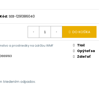
Kód:
SEB-1291386040
DO KOŠÍKA
Tlač
enstvo a prostriedky na údržbu WMF
Opýtať sa
0669193
Zdieľať
ym triedením odpadov.