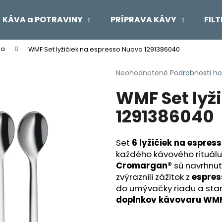
KÁVA a POTRAVINY
PRÍPRAVA KÁVY
FIL
ba
WMF Set lyžičiek na espresso Nuova 1291386040
Čo potrebujete nájsť?
Priemerné
Neohodnotené
Podrobnosti h
hodnotenie
WMF Set lyž
produktu
HĽADAŤ
je
1291386040
0,0
z
5
Odporúčame
hviezdičiek.
Set
6 lyžičiek na espre
každého kávového rituálu
Cromargan®
sú navrhnut
zvýraznili zážitok z
espres
do umývačky riadu a sta
doplnkov kávovaru WM