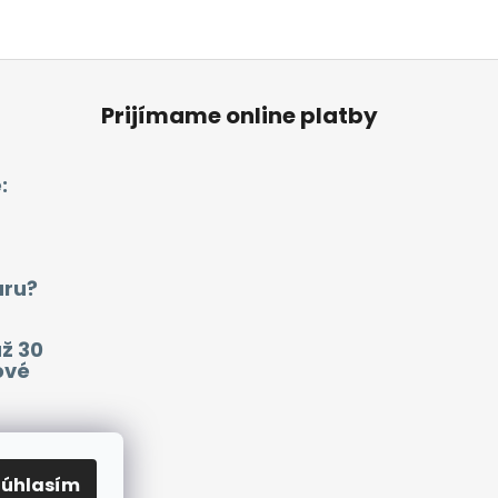
Prijímame online platby
:
aru?
už 30
ové
ako
mať
Súhlasím