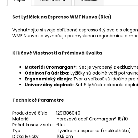
Set Lyžičiek na Espresso WMF Nuova (6 ks)
Vychutnajte si svoje obľúbené espresso štýlovo a s eleganci
WMF Nuova sa vyznačuje premyslenou ergonómiou a moderno
Kľúčové Vlastnosti a Prémiová Kvalita
Materiál Cromargan®
: Set je vyrobený z exkluzív
Odolnosť a údržba:
Lyžičky sú odolné voči potravi
Ergonomický dizajn:
Tvar a veľkosť sú ideálne pre
Univerzálny doplnok:
Set 6 lyžičiek dokonale dopln
Technické Parametre
Produktové číslo 1291386040
Materiál nerezová oceľ Cromargan® 18/10
Počet kusov v sete 6 ks
Typ lyžička na espresso (mokkalžička)
Dĺžka lyžičky 10,5 cm