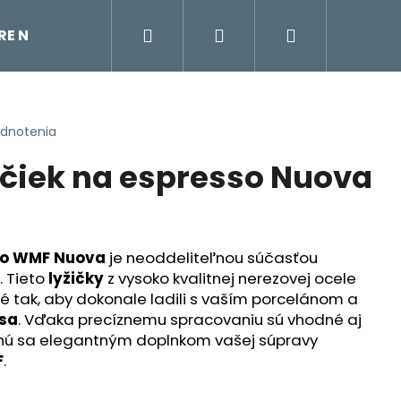
Hľadať
Prihlásenie
Nákupný
TRE NA VODU
ÚDRŽBA KÁVOVARU
KÁVOVAR
košík
odnotenia
ičiek na espresso Nuova
sso WMF Nuova
je neoddeliteľnou súčasťou
. Tieto
lyžičky
z vysoko kvalitnej nerezovej ocele
é tak, aby dokonale ladili s vaším porcelánom a
sa
. Vďaka precíznemu spracovaniu sú vhodné aj
nú sa elegantným doplnkom vašej súpravy
F
.