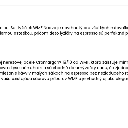
ou. Set lyžičiek WMF Nuova je navrhnutý pre všetkých milovníkov 
u estetikou, pričom tieto lyžičky na espresso sú perfektné pr
nej nerezovej ocele Cromargan® 18/10 od WMF, ktorá zaisťuje mimo
novým kyselinám, hrdzi a sú vhodné do umývačky riadu, čo zjedno
 miešanie kávy v malých šálkach na espresso bez nežiaduceho ro
í vašu existujúcu súpravu príborov WMF a je vhodný aj ako elega