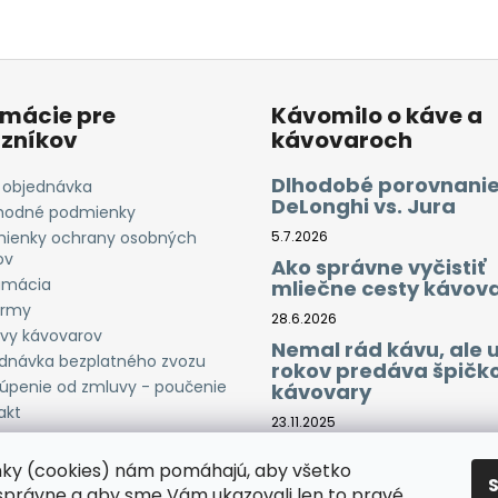
rmácie pre
Kávomilo o káve a
zníkov
kávovaroch
Dlhodobé porovnanie
 objednávka
DeLonghi vs. Jura
odné podmienky
ienky ochrany osobných
5.7.2026
ov
Ako správne vyčistiť
amácia
mliečne cesty kávov
irmy
28.6.2026
vy kávovarov
Nemal rád kávu, ale 
dnávka bezplatného zvozu
rokov predáva špičk
úpenie od zmluvy - poučenie
kávovary
akt
23.11.2025
Trojcestné batérie – 
nky (cookies) nám pomáhajú, aby všetko
fungujú a prečo ich 
doma
správne a aby sme Vám ukazovali len to pravé