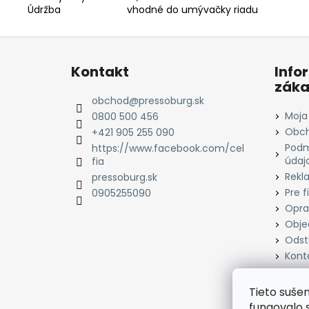
Údržba vhodné do umývačky riadu
Z
á
Kontakt
Info
p
záka
ä
obchod
@
pressoburg.sk
t
Moja
0800 500 456
i
Obch
+421 905 255 090
Podm
e
https://www.facebook.com/cel
údaj
fia
Rekl
pressoburg.sk
Pre f
0905255090
Opra
Obje
Odst
Kont
Tieto suše
fungovalo 