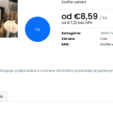
Zvoľte variant
od
€8,59
/ ks
od
€7,22
bez DPH
Jednotková
Z
cena:
Kategória
:
ZRNKOV
A
D
Záruka
:
1 rok
A
EAN
:
Zvoľte 
R
M
O
ristupuje zodpovedne k ochrane životného prostredia aj správn
ia