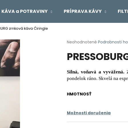
KÁVA a POTRAVINY
PRÍPRAVA KÁVY
FIL
URG zrnková káva Čiringle
Čo potrebujete nájsť?
Priemerné
Neohodnotené
Podrobnosti h
hodnotenie
PRESSOBURG 
produktu
HĽADAŤ
je
0,0
z
Silná, voňavá a vyvážená.
Z
5
Odporúčame
pondelok ráno. Skvelá na esp
hviezdičiek.
HMOTNOSŤ
Možnosti doručenia