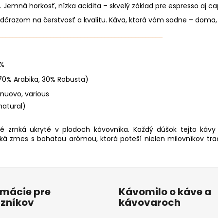
emná horkosť, nízka acidita – skvelý základ pre espresso aj c
dôrazom na čerstvosť a kvalitu. Káva, ktorá vám sadne – doma, v
________________________________________________
0%
70% Arabika, 30% Robusta)
nuovo, various
natural)
vé zrnká ukryté v plodoch kávovníka. Každý dúšok tejto kávy 
á zmes s bohatou arómou, ktorá poteší nielen milovníkov trad
rmácie pre
Kávomilo o káve a
zníkov
kávovaroch