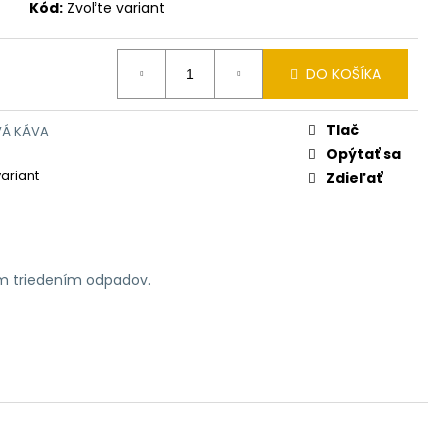
Kód:
Zvoľte variant
DO KOŠÍKA
Tlač
Á KÁVA
Opýtať sa
variant
Zdieľať
ym triedením odpadov.