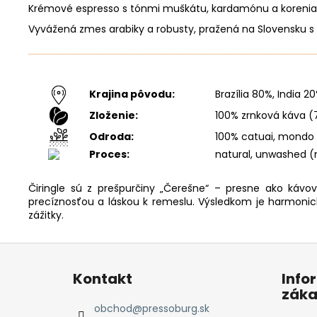
Krémové espresso s tónmi muškátu, kardamónu a korenia. J
Vyvážená zmes arabiky a robusty, pražená na Slovensku s 
__________________________________________________________
Krajina pôvodu:
Brazília 80%, India 2
Zloženie:
100% zrnková káva (
Odroda:
100% catuai, mondo 
Proces:
natural, unwashed (
Čiringle sú z prešpurčiny „Čerešne“ – presne ako kávo
precíznosťou a láskou k remeslu. Výsledkom je harmonick
zážitky.
Z
á
Kontakt
Info
p
záka
ä
obchod
@
pressoburg.sk