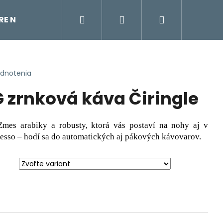
Hľadať
Prihlásenie
Nákupný
TRE NA VODU
ÚDRŽBA KÁVOVARU
KÁVOVAR
košík
odnotenia
zrnková káva Čiringle
mes arabiky a robusty, ktorá vás postaví na nohy aj v
resso – hodí sa do automatických aj pákových kávovarov.