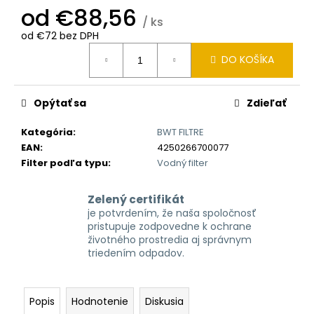
č
od
€88,56
a
/ ks
m
od
€72
bez DPH
e
Jednotková
DO KOŠÍKA
cena:
Opýtať sa
Zdieľať
Kategória
:
BWT FILTRE
EAN
:
4250266700077
Filter podľa typu
:
Vodný filter
Zelený certifikát
je potvrdením, že naša spoločnosť
pristupuje zodpovedne k ochrane
životného prostredia aj správnym
triedením odpadov.
Popis
Hodnotenie
Diskusia