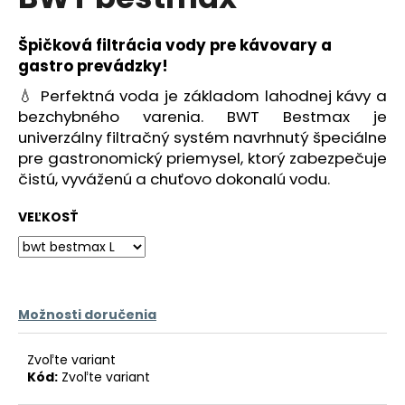
je
á
0,0
z
j
Špičková filtrácia vody pre kávovary a
5
gastro prevádzky!
s
hviezdičiek.
ť
💧 Perfektná voda je základom lahodnej kávy a
?
bezchybného varenia. BWT Bestmax je
univerzálny filtračný systém navrhnutý špeciálne
pre gastronomický priemysel, ktorý zabezpečuje
čistú, vyváženú a chuťovo dokonalú vodu.
HĽADAŤ
VEĽKOSŤ
O
d
Možnosti doručenia
p
o
Zvoľte variant
r
Kód:
Zvoľte variant
ú