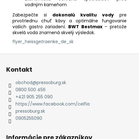
vodným kameňom
Zabezpečte si
dokonalú kvalitu vody
pre
prvotriednu chuť kávy a optimálne fungovanie
vašich gastro zariadení.
BWT Bestmax
– pretože
skvelá voda znamená skvelý výsledok.
flyer_heissgetraenke_de_sk
Z
á
Kontakt
p
ä
obchod
@
pressoburg.sk
t
0800 500 456
i
+421 905 255 090
e
https://www.facebook.com/celfia
pressoburg.sk
0905255090
Informácie pre zákazníkov