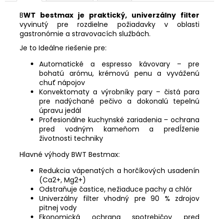
B
WT bestmax je praktický, univerzálny filter
vyvinutý pre rozdielne požiadavky v oblasti
gastronómie a stravovacích službách.
Je to Ideálne riešenie pre:
Automatické a espresso kávovary – pre
bohatú arómu, krémovú penu a vyváženú
chuť nápojov
Konvektomaty a výrobníky pary – čistá para
pre nadýchané pečivo a dokonalú tepelnú
úpravu jedál
Profesionálne kuchynské zariadenia – ochrana
pred vodným kameňom a predĺženie
životnosti techniky
Hlavné výhody BWT Bestmax:
Redukcia vápenatých a horčíkových usadenín
(Ca2+, Mg2+)
Odstraňuje častice, nežiaduce pachy a chlór
Univerzálny filter vhodný pre 90 % zdrojov
pitnej vody
Ekonomická ochrana spotrebičov pred