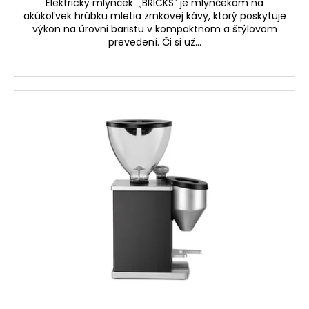
č
Elektrický mlynček „BRICKS“ je mlynčekom na
a
akúkoľvek hrúbku mletia zrnkovej kávy, ktorý poskytuje
výkon na úrovni baristu v kompaktnom a štýlovom
m
prevedení. Či si už...
e