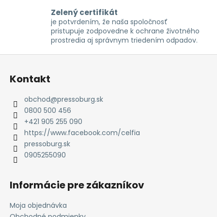
v
Zelený certifikát
l
je potvrdením, že naša spoločnosť
á
pristupuje zodpovedne k ochrane životného
d
prostredia aj správnym triedením odpadov.
a
c
Z
i
á
e
Kontakt
p
p
ä
r
obchod
@
pressoburg.sk
t
v
0800 500 456
k
i
+421 905 255 090
y
e
https://www.facebook.com/celfia
v
pressoburg.sk
ý
0905255090
p
i
Informácie pre zákazníkov
s
u
Moja objednávka
Obchodné podmienky