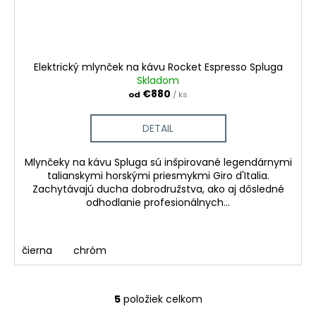
Elektrický mlynček na kávu Rocket Espresso Spluga
Skladom
€880
od
/ ks
DETAIL
Mlynčeky na kávu Spluga sú inšpirované legendárnymi
talianskymi horskými priesmykmi Giro d'Italia.
Zachytávajú ducha dobrodružstva, ako aj dôsledné
odhodlanie profesionálnych...
čierna
chróm
5
položiek celkom
O