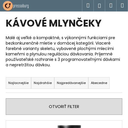
K
Prejsť
Hľadať
Náku
M
Prihlásen
na
o
obsah
Späť
Späť
košík
š
KÁVOVÉ MLYNČEKY
í
Č
k
o
Malé aj veľké a kompaktné, s výkonnými funkciami pre
bezkonkurenčné mletie v domácej kategórii. Viaceré
p
farebné varianty skeletu, vybavené plochými mlecími
o
kameňmi a plynulou reguláciou dávkovania. Príjemné
t
používateľské rozhranie s 3 programovateľnými dávkami
a nepretržitou dávkou.
r
e
R
b
a
Najlacnejšie
Najdrahšie
Najpredávanejšie
Abecedne
u
d
j
e
e
n
OTVORIŤ FILTER
t
i
e
e
V
n