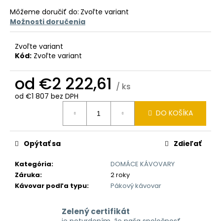
č
a
Môžeme doručiť do:
Zvoľte variant
m
Možnosti doručenia
e
Zvoľte variant
Kód:
Zvoľte variant
od
€2 222,61
/ ks
od
€1 807
bez DPH
Jednotková
DO KOŠÍKA
cena:
Opýtať sa
Zdieľať
Kategória
:
DOMÁCE KÁVOVARY
Záruka
:
2 roky
Kávovar podľa typu
:
Pákový kávovar
Zelený certifikát
je potvrdením, že naša spoločnosť