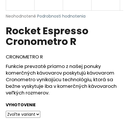
á
j
Priemerné
Neohodnotené
Podrobnosti hodnotenia
s
hodnotenie
Rocket Espresso
produktu
ť
je
?
Cronometro R
0,0
z
5
hviezdičiek.
CRONOMETRO R
Funkcie prevzaté priamo z našej ponuky
HĽADAŤ
komerčných kávovarov poskytujú kávovarom
Cronometro vynikajúcu technológiu, ktorá sa
bežne vyskytuje iba v komerčných kávovaroch
O
veľkých rozmerov.
d
p
VYHOTOVENIE
o
r
ú