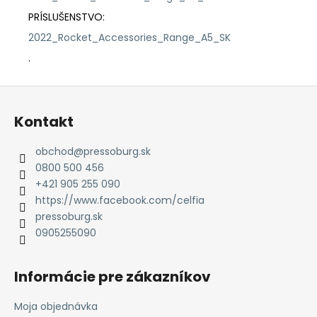
PRÍSLUŠENSTVO:
2022_Rocket_Accessories_Range_A5_SK
.
Z
á
Kontakt
p
ä
obchod
@
pressoburg.sk
t
0800 500 456
i
+421 905 255 090
e
https://www.facebook.com/celfia
pressoburg.sk
0905255090
Informácie pre zákazníkov
Moja objednávka