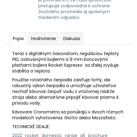
pristupuje zodpovedne k ochrane
životného prostredia aj správnym
triedením odpadov.
Popis
Hodnotenie
Diskusia
Teraz s digitálnym časovačom, reguláciou teploty
PID, izolovanými bojlermi a 9 mm koncovými
platňami bojlera Rocket Espresso sa ďalej zvyšuje
stabilita a teplota.
Použitie rotačného čerpadla zaisťuje tichý, ale
robustný výkon čerpadla a umožňuje užívateľovi
nechať kávovar čerpať vodu z vnútornej nádrže
stroja alebo alternatívne pripojiť kávovar priamo k
prívodu vody.
Kávovare Cronometro sa ponúkajú v dvoch rôznych
modeloch vyhotovenia: Giotto alebo Mozzafiato.
TECHNICKÉ ÚDAJE:
2022_rocket_domestic_range_a5_brochure