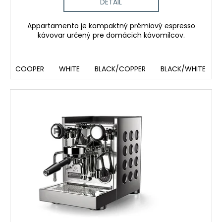
č
DETAIL
a
m
Appartamento je kompaktný prémiový espresso
e
kávovar určený pre domácich kávomilcov.
COOPER
WHITE
BLACK/COPPER
BLACK/WHITE