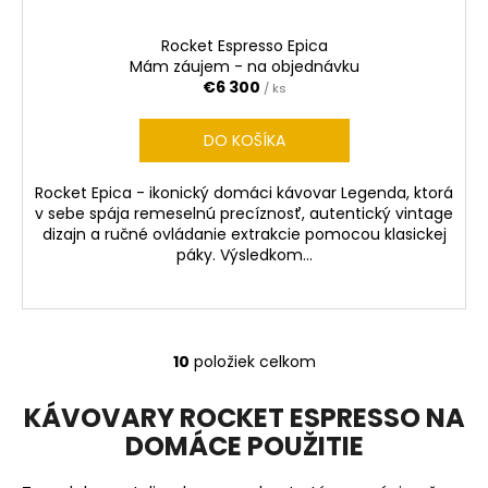
Rocket Espresso Epica
Mám záujem - na objednávku
€6 300
/ ks
DO KOŠÍKA
Rocket Epica - ikonický domáci kávovar Legenda, ktorá
v sebe spája remeselnú precíznosť, autentický vintage
dizajn a ručné ovládanie extrakcie pomocou klasickej
páky. Výsledkom...
10
položiek celkom
O
v
KÁVOVARY ROCKET ESPRESSO NA
l
DOMÁCE POUŽITIE
á
d