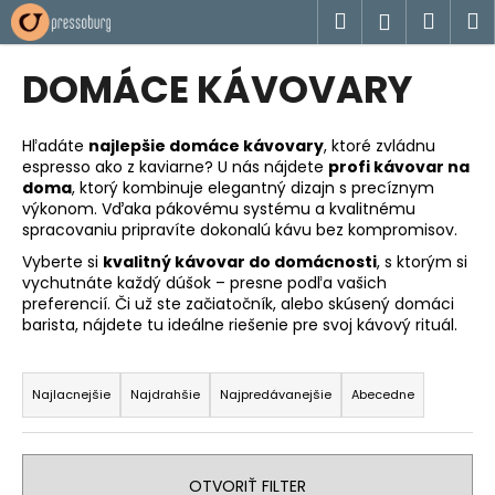
K
Prejsť
Hľadať
Náku
M
Prihlásen
na
o
obsah
Späť
Späť
košík
š
DOMÁCE KÁVOVARY
í
Č
k
o
Hľadáte
najlepšie domáce kávovary
, ktoré zvládnu
espresso ako z kaviarne? U nás nájdete
profi kávovar na
p
doma
, ktorý kombinuje elegantný dizajn s precíznym
o
výkonom. Vďaka pákovému systému a kvalitnému
t
spracovaniu pripravíte dokonalú kávu bez kompromisov.
r
Vyberte si
kvalitný kávovar do domácnosti
, s ktorým si
vychutnáte každý dúšok – presne podľa vašich
e
preferencií. Či už ste začiatočník, alebo skúsený domáci
b
barista, nájdete tu ideálne riešenie pre svoj kávový rituál.
u
R
j
a
Najlacnejšie
Najdrahšie
Najpredávanejšie
Abecedne
e
d
t
e
e
n
OTVORIŤ FILTER
n