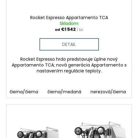
Rocket Espresso Appartamento TCA
Skladom
€1 542
od
/ ks
DETAIL
Rocket Espresso hrdo predstavuje úplne nový
Appartamento TCA; nová generácia Appartamento s
nastavením regulácie teploty.
čierna/čierna
čierna/medaná
nerezová/čierna
n