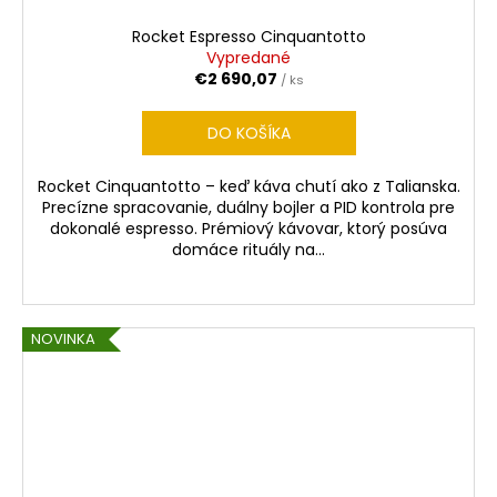
Rocket Espresso Cinquantotto
Vypredané
€2 690,07
/ ks
DO KOŠÍKA
Rocket Cinquantotto – keď káva chutí ako z Talianska.
Precízne spracovanie, duálny bojler a PID kontrola pre
dokonalé espresso. Prémiový kávovar, ktorý posúva
domáce rituály na...
NOVINKA