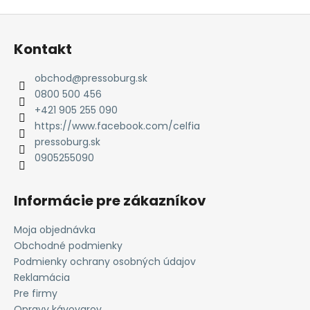
Z
á
Kontakt
p
ä
obchod
@
pressoburg.sk
t
0800 500 456
i
+421 905 255 090
e
https://www.facebook.com/celfia
pressoburg.sk
0905255090
Informácie pre zákazníkov
Moja objednávka
Obchodné podmienky
Podmienky ochrany osobných údajov
Reklamácia
Pre firmy
Opravy kávovarov