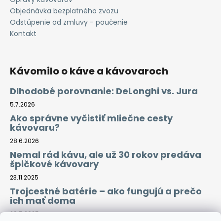
Objednávka bezplatného zvozu
Odstúpenie od zmluvy - poučenie
Kontakt
Kávomilo o káve a kávovaroch
Dlhodobé porovnanie: DeLonghi vs. Jura
5.7.2026
Ako správne vyčistiť mliečne cesty
kávovaru?
28.6.2026
Nemal rád kávu, ale už 30 rokov predáva
špičkové kávovary
23.11.2025
Trojcestné batérie – ako fungujú a prečo
ich mať doma
29.5.2025