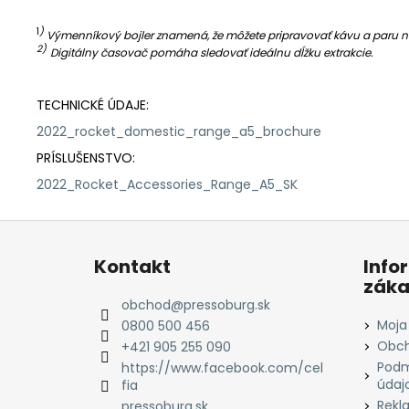
1
)
Výmenníkový bojler znamená, že môžete pripravovať kávu a paru na
2)
Digitálny časovač pomáha sledovať ideálnu dĺžku extrakcie.
TECHNICKÉ ÚDAJE:
2022_rocket_domestic_range_a5_brochure
PRÍSLUŠENSTVO:
2022_Rocket_Accessories_Range_A5_SK
Z
á
Kontakt
Info
p
záka
ä
obchod
@
pressoburg.sk
t
Moja
0800 500 456
i
Obch
+421 905 255 090
Podm
e
https://www.facebook.com/cel
údaj
fia
Rekl
pressoburg.sk