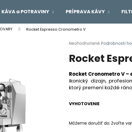
KÁVA a POTRAVINY
PRÍPRAVA KÁVY
FIL
OVARY
Rocket Espresso Cronometro V
Čo potrebujete nájsť?
Priemerné
Neohodnotené
Podrobnosti h
hodnotenie
Rocket Espr
produktu
HĽADAŤ
je
0,0
z
Rocket Cronometro V – 
5
Odporúčame
Ikonický dizajn, profesio
hviezdičiek.
ktorý premení každé ráno
VYHOTOVENIE
Môžeme doručiť do:
Zvoľte var