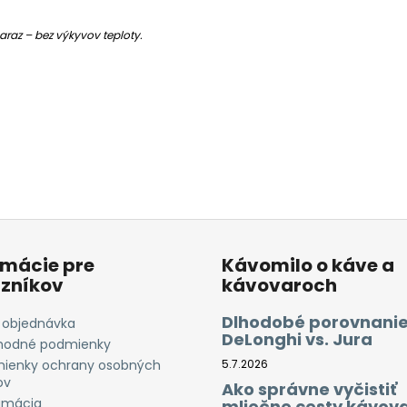
raz – bez výkyvov teploty.
rmácie pre
Kávomilo o káve a
zníkov
kávovaroch
Dlhodobé porovnanie
 objednávka
DeLonghi vs. Jura
odné podmienky
ienky ochrany osobných
5.7.2026
ov
Ako správne vyčistiť
amácia
mliečne cesty kávov