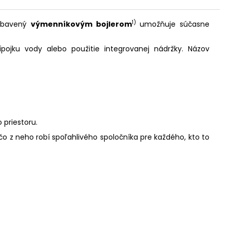
1)
Vybavený
výmenníkovým bojlerom
umožňuje súčasne
ípojku vody alebo použitie integrovanej nádržky. Názov
 priestoru.
čo z neho robí spoľahlivého spoločníka pre každého, kto to