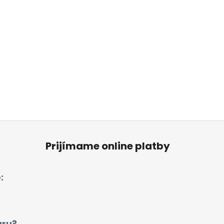
Prijímame online platby
:
aru?