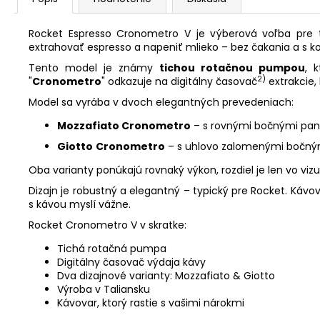
Rocket Espresso Cronometro V je výberová voľba pre 
extrahovať espresso a napeniť mlieko – bez čakania a s k
Tento model je známy
tichou rotačnou pumpou
, 
2)
"
Cronometro
" odkazuje na digitálny časovač
extrakcie,
Model sa vyrába v dvoch elegantných prevedeniach:
Mozzafiato Cronometro
– s rovnými bočnými pane
Giotto
Cronometro
– s uhlovo zalomenými bočnými 
Oba varianty ponúkajú rovnaký výkon, rozdiel je len vo viz
Dizajn je robustný a elegantný – typický pre Rocket. Kávo
s kávou myslí vážne.
Rocket Cronometro V v skratke:
Tichá rotačná pumpa
Digitálny časovač výdaja kávy
Dva dizajnové varianty: Mozzafiato & Giotto
Výroba v Taliansku
Kávovar, ktorý rastie s vašimi nárokmi