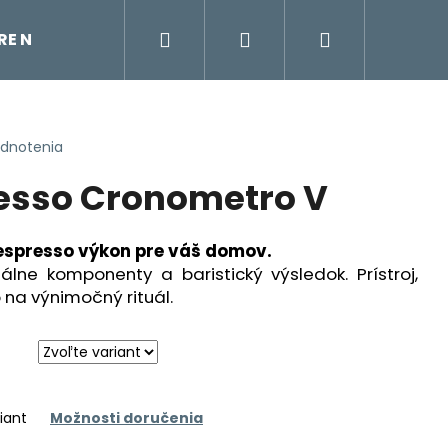
Hľadať
Prihlásenie
Nákupný
TRE NA VODU
ÚDRŽBA KÁVOVARU
KÁVOVAR
košík
odnotenia
esso Cronometro V
espresso výkon pre váš domov.
nálne komponenty a baristický výsledok. Prístroj,
 na výnimočný rituál.
iant
Možnosti doručenia