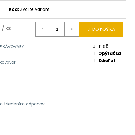
Kód:
Zvoľte variant
/ ks
DO KOŠÍKA
Tlač
E KÁVOVARY
Opýtať sa
Zdieľať
 kávovar
ym triedením odpadov.