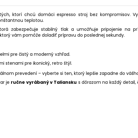
tých, ktorí chcú domáci espresso stroj bez kompromisov. 
onštantnou teplotou.
ktorá zabezpečuje stabilný tlak a umožňuje pripojenie na pr
 ktorý vám pomôže doladiť prípravu do poslednej sekundy.
lmi pre čistý a moderný vzhľad.
stenami pre ikonický, retro štýl.
uálnom prevedení – vyberte si ten, ktorý lepšie zapadne do vášho
var je
ručne vyrábaný v Taliansku
s dôrazom na každý detail, 